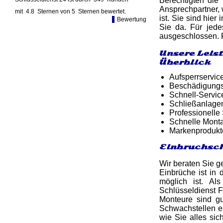
Berechtigten die 
Ansprechpartner, 
mit
4.8
Sternen von
5
Sternen bewertet.
ist. Sie sind hie
Bewertung
Sie da. Für jede
ausgeschlossen. 
Unsere Leis
Überblick
Aufsperrservic
Beschädigungsf
Schnell-Service
Schließanlagen
Professionelle
Schnelle Monta
Markenprodukt
Einbruchsch
Wir beraten Sie g
Einbrüche ist in 
möglich ist. Al
Schlüsseldienst F
Monteure sind g
Schwachstellen es
wie Sie alles si