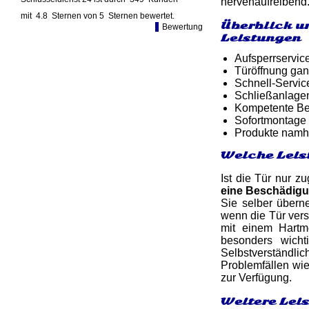
nervenaufreibend.
mit
4.8
Sternen von
5
Sternen bewertet.
Überblick u
Bewertung
Leistungen
Aufsperrservic
Türöffnung gan
Schnell-Service
Schließanlage
Kompetente Ber
Sofortmontage 
Produkte namh
Welche Leis
Ist die Tür nur z
eine Beschädig
Sie selber übern
wenn die Tür ver
mit einem Hartm
besonders wicht
Selbstverständli
Problemfällen wi
zur Verfügung.
Weitere Lei