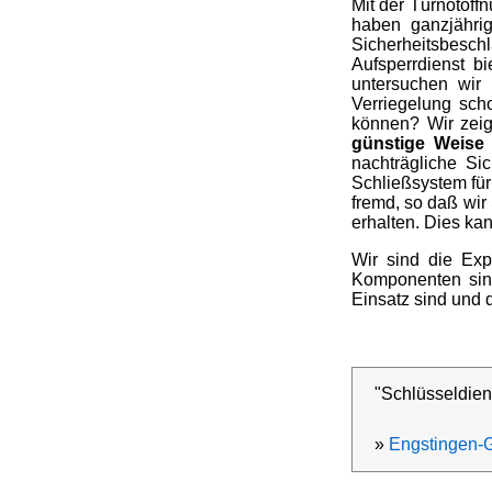
Mit der Türnotöffn
haben ganzjähri
Sicherheitsbeschl
Aufsperrdienst b
untersuchen wir
Verriegelung sch
können? Wir zei
günstige Weise
nachträgliche Si
Schließsystem fü
fremd, so daß wir
erhalten. Dies ka
Wir sind die Exp
Komponenten sind 
Einsatz sind und
"Schlüsseldien
»
Engstingen-