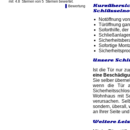
mit
4.8
Sternen von
5
Sternen bewertet.
Kurzübersic
Bewertung
Schlüsselno
Notöffnung von
Türöffnung gan
Soforthilfe, d
Schließanlage
Sicherheitsber
Sofortige Mon
Sicherheitspro
Unsere Schl
Ist die Tür nur z
eine Beschädig
Sie selber überne
wenn die Tür ab
Sicherheitsschlo
Wohnhaus mit Sc
verursachen. Sel
sondern, überall, 
an Ihrer Seite un
Weitere Lei