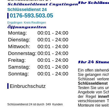
Ihr Schlüsse
Schlüsseldienst Engstingen
Schlüsseldienst 24
0176-593.503.05
Engstingen
Kreis Reutlingen
Öffnungszeiten
Montag:
00:01 - 24:00
Dienstag:
00:01 - 24:00
Mittwoch:
00:01 - 24:00
Donnerstag:
00:01 - 24:00
Freitag:
00:01 - 24:00
Ihr 24 Stun
Samstag:
00:01 - 24:00
Ein offen stehend
Sonntag:
00:01 - 24:00
Sie gelangen nich
Schlüssel verlor
Schlüsseldienst
Einbruchschutz
Testen Sie uns un
Angebote von Schl
der Regel
inner
verschlossenen T
Schlüsseldienst 24 ist durch
349
Kunden
Monteure nie weit 