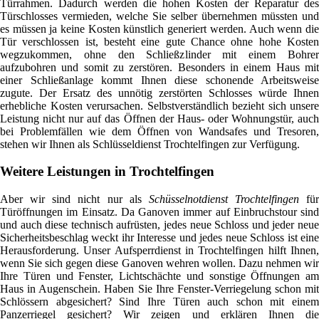
Türrahmen. Dadurch werden die hohen Kosten der Reparatur des
Türschlosses vermieden, welche Sie selber übernehmen müssten und
es müssen ja keine Kosten künstlich generiert werden. Auch wenn die
Tür verschlossen ist, besteht eine gute Chance ohne hohe Kosten
wegzukommen, ohne den Schließzlinder mit einem Bohrer
aufzubohren und somit zu zerstören. Besonders in einem Haus mit
einer Schließanlage kommt Ihnen diese schonende Arbeitsweise
zugute. Der Ersatz des unnötig zerstörten Schlosses würde Ihnen
erhebliche Kosten verursachen. Selbstverständlich bezieht sich unsere
Leistung nicht nur auf das Öffnen der Haus- oder Wohnungstür, auch
bei Problemfällen wie dem Öffnen von Wandsafes und Tresoren,
stehen wir Ihnen als Schlüsseldienst Trochtelfingen zur Verfügung.
Weitere Leistungen in Trochtelfingen
Aber wir sind nicht nur als
Schüsselnotdienst Trochtelfingen
für
Türöffnungen im Einsatz. Da Ganoven immer auf Einbruchstour sind
und auch diese technisch aufrüsten, jedes neue Schloss und jeder neue
Sicherheitsbeschlag weckt ihr Interesse und jedes neue Schloss ist eine
Herausforderung. Unser Aufsperrdienst in Trochtelfingen hilft Ihnen,
wenn Sie sich gegen diese Ganoven wehren wollen. Dazu nehmen wir
Ihre Türen und Fenster, Lichtschächte und sonstige Öffnungen am
Haus in Augenschein. Haben Sie Ihre Fenster-Verriegelung schon mit
Schlössern abgesichert? Sind Ihre Türen auch schon mit einem
Panzerriegel gesichert? Wir zeigen und erklären Ihnen die