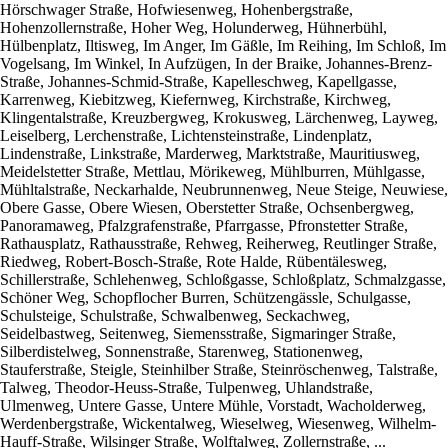
Hörschwager Straße, Hofwiesenweg, Hohenbergstraße,
Hohenzollernstraße, Hoher Weg, Holunderweg, Hühnerbühl,
Hülbenplatz, Iltisweg, Im Anger, Im Gäßle, Im Reihing, Im Schloß, Im
Vogelsang, Im Winkel, In Aufzügen, In der Braike, Johannes-Brenz-
Straße, Johannes-Schmid-Straße, Kapelleschweg, Kapellgasse,
Karrenweg, Kiebitzweg, Kiefernweg, Kirchstraße, Kirchweg,
Klingentalstraße, Kreuzbergweg, Krokusweg, Lärchenweg, Layweg,
Leiselberg, Lerchenstraße, Lichtensteinstraße, Lindenplatz,
Lindenstraße, Linkstraße, Marderweg, Marktstraße, Mauritiusweg,
Meidelstetter Straße, Mettlau, Mörikeweg, Mühlburren, Mühlgasse,
Mühltalstraße, Neckarhalde, Neubrunnenweg, Neue Steige, Neuwiese,
Obere Gasse, Obere Wiesen, Oberstetter Straße, Ochsenbergweg,
Panoramaweg, Pfalzgrafenstraße, Pfarrgasse, Pfronstetter Straße,
Rathausplatz, Rathausstraße, Rehweg, Reiherweg, Reutlinger Straße,
Riedweg, Robert-Bosch-Straße, Rote Halde, Rübentälesweg,
Schillerstraße, Schlehenweg, Schloßgasse, Schloßplatz, Schmalzgasse,
Schöner Weg, Schopflocher Burren, Schützengässle, Schulgasse,
Schulsteige, Schulstraße, Schwalbenweg, Seckachweg,
Seidelbastweg, Seitenweg, Siemensstraße, Sigmaringer Straße,
Silberdistelweg, Sonnenstraße, Starenweg, Stationenweg,
Stauferstraße, Steigle, Steinhilber Straße, Steinröschenweg, Talstraße,
Talweg, Theodor-Heuss-Straße, Tulpenweg, Uhlandstraße,
Ulmenweg, Untere Gasse, Untere Mühle, Vorstadt, Wacholderweg,
Werdenbergstraße, Wickentalweg, Wieselweg, Wiesenweg, Wilhelm-
Hauff-Straße, Wilsinger Straße, Wolftalweg, Zollernstraße, ...