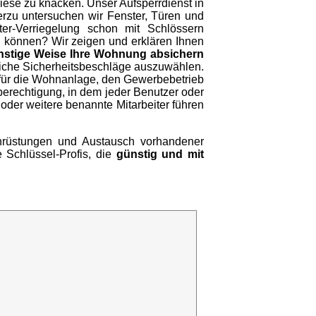
diese zu knacken. Unser Aufsperrdienst in
erzu untersuchen wir Fenster, Türen und
er-Verriegelung schon mit Schlössern
en können? Wir zeigen und erklären Ihnen
nstige Weise Ihre Wohnung absichern
liche Sicherheitsbeschläge auszuwählen.
 für die Wohnanlage, den Gewerbebetrieb
berechtigung, in dem jeder Benutzer oder
e oder weitere benannte Mitarbeiter führen
achrüstungen und Austausch vorhandener
e Schlüssel-Profis, die
günstig und mit