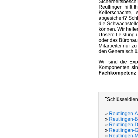
Sicherheitsbeschla
Reutlingen hilft
Kellerschächte,
abgesichert? Schl
die Schwachstell
können. Wir helfe
Unsere Leistung 
oder das Bürohaus
Mitarbeiter nur zu
den Generalschlüs
Wir sind die Exp
Komponenten sind 
Fachkompetenz
"Schlüsseldien
»
Reutlingen-A
»
Reutlingen-B
»
Reutlingen-D
»
Reutlingen-
»
Reutlingen-Mi