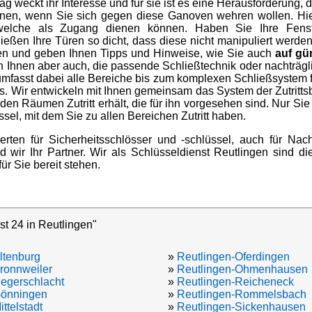
g weckt ihr Interesse und für sie ist es eine Herausforderung, 
 Ihnen, wenn Sie sich gegen diese Ganoven wehren wollen. Hi
 welche als Zugang dienen können. Haben Sie Ihre Fenst
ießen Ihre Türen so dicht, dass diese nicht manipuliert werd
en und geben Ihnen Tipps und Hinweise, wie Sie auch
auf gü
n Ihnen aber auch, die passende Schließtechnik oder nachträg
umfasst dabei alle Bereiche bis zum komplexen Schließsystem
. Wir entwickeln mit Ihnen gemeinsam das System der Zutritts
 den Räumen Zutritt erhält, die für ihn vorgesehen sind. Nur Si
sel, mit dem Sie zu allen Bereichen Zutritt haben.
erten für Sicherheitsschlösser und -schlüssel, auch für N
wir Ihr Partner. Wir als Schlüsseldienst Reutlingen sind di
für Sie bereit stehen.
st 24 in Reutlingen"
ltenburg
»
Reutlingen-Oferdingen
ronnweiler
»
Reutlingen-Ohmenhausen
egerschlacht
»
Reutlingen-Reicheneck
Gönningen
»
Reutlingen-Rommelsbach
ttelstadt
»
Reutlingen-Sickenhausen