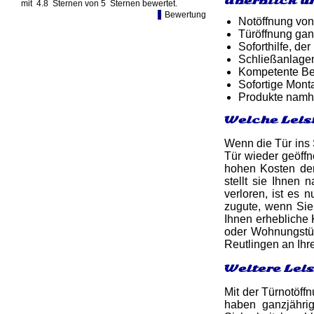
Überblick u
mit
4.8
Sternen von
5
Sternen bewertet.
Bewertung
Notöffnung von
Türöffnung gan
Soforthilfe, d
Schließanlagen
Kompetente Ber
Sofortige Mon
Produkte namh
Welche Leis
Wenn die Tür ins S
Tür wieder geöff
hohen Kosten der
stellt sie Ihnen
verloren, ist es 
zugute, wenn Sie
Ihnen erhebliche 
oder Wohnungstür
Reutlingen an Ihr
Weitere Lei
Mit der Türnotöffn
haben ganzjähri