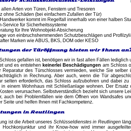
nserer Schlüsselnotdienst-Leistungen
 allen Arten von Türen, Fenstern und Tresoren
z ohne Schäden (bei einfachem Zufallen der Tür)
er Handwerker kommt im Regelfall innerhalb von einer halben St
-Service für Sicherheitssysteme
atung für Ihre Wohnobjekt-Absicherung
tage von einbruchshemmenden Schutzbeschlägen und Profilzyl
after Marken wie ABUS, BKS, DOM oder KESO
tungen der Türöffnung bieten wir Ihnen an
chloss gefallen ist, benötigen wir in fast allen Fällen lediglic
net und es entstehen
keinerlei Beschädigungen
am Schloss o
 Reparatur des Türschlosses vermieden, welche Sie selber 
 nachträglich in Rechnung. Aber auch, wenn die Tür abgesch
nur selten erforderlich, das Schloss aufzubohren und dabei z
 in einem Wohnhaus mit Schließanlage wohnen. Der Ersatz d
Kosten verursachen. Selbstverständlich bezieht sich unsere Lei
, auch bei Problemfällen wie dem Öffnen von Wandsafes und 
er Seite und helfen Ihnen mit Fachkompetenz.
stungen in Reutlingen
ung ist die Arbeit unseres
Schlüsseldienstes in Reutlingen
läng
g Hochkonjunktur und ihr Know-how wird immer ausgefeilte