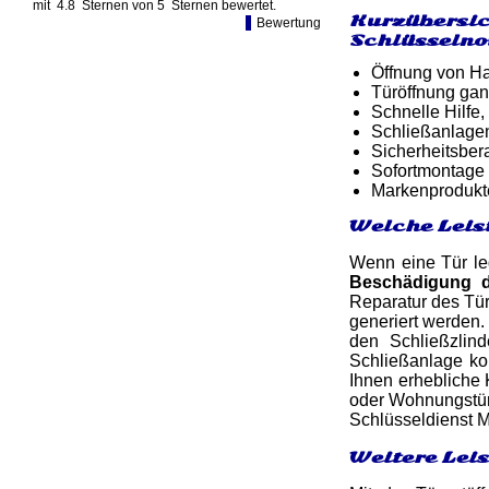
mit
4.8
Sternen von
5
Sternen bewertet.
Kurzübersic
Bewertung
Schlüsselno
Öffnung von Ha
Türöffnung gan
Schnelle Hilfe,
Schließanlagen
Sicherheitsber
Sofortmontage 
Markenprodukt
Welche Leis
Wenn eine Tür led
Beschädigung 
Reparatur des Tü
generiert werden
den Schließzlin
Schließanlage ko
Ihnen erhebliche 
oder Wohnungstür, 
Schlüsseldienst 
Weitere Lei