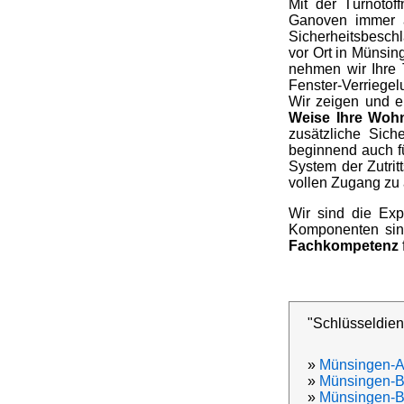
Mit der Türnotöf
Ganoven immer a
Sicherheitsbeschl
vor Ort in Münsin
nehmen wir Ihre 
Fenster-Verriegel
Wir zeigen und e
Weise Ihre Woh
zusätzliche Sic
beginnend auch f
System der Zutrit
vollen Zugang zu 
Wir sind die Exp
Komponenten sind
Fachkompetenz
"Schlüsseldien
»
Münsingen-Ap
»
Münsingen-B
»
Münsingen-B