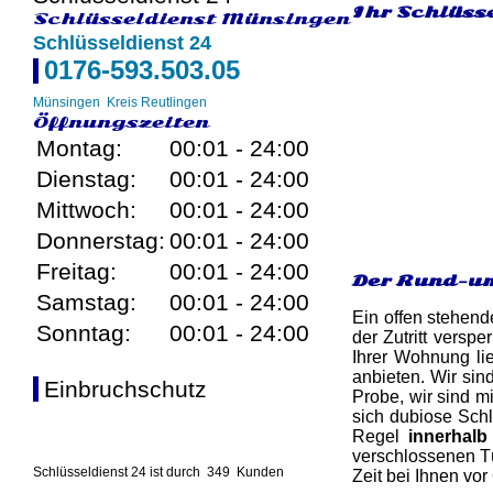
Ihr Schlüss
Schlüsseldienst Münsingen
Schlüsseldienst 24
0176-593.503.05
Münsingen
Kreis Reutlingen
Öffnungszeiten
Montag:
00:01 - 24:00
Dienstag:
00:01 - 24:00
Mittwoch:
00:01 - 24:00
Donnerstag:
00:01 - 24:00
Freitag:
00:01 - 24:00
Der Rund-um
Samstag:
00:01 - 24:00
Ein offen stehend
Sonntag:
00:01 - 24:00
der Zutritt versp
Ihrer Wohnung lie
anbieten. Wir sin
Einbruchschutz
Probe, wir sind m
sich dubiose Schl
Regel
innerhalb
verschlossenen Tü
Schlüsseldienst 24 ist durch
349
Kunden
Zeit bei Ihnen vor