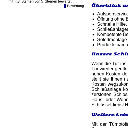
mit
4.8
Sternen von
5
Sternen bewertet.
Überblick u
Bewertung
Aufsperrservic
Öffnung ohne B
Schnelle Hilfe,
Schließanlage
Kompetente Ber
Sofortmontage 
Produkte namh
Unsere Schl
Wenn die Tür ins S
Tür wieder geöff
hohen Kosten der
stellt sie Ihnen
Kosten wegzukom
Schließanlage k
zerstörten Schlos
Haus- oder Wohnu
Schlüsseldienst H
Weitere Lei
Mit der Türnotöf