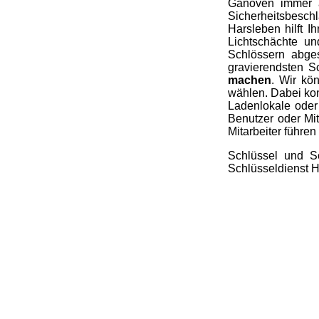
Ganoven immer a
Sicherheitsbeschla
Harsleben hilft 
Lichtschächte u
Schlössern abge
gravierendsten S
machen
. Wir kö
wählen. Dabei ko
Ladenlokale oder
Benutzer oder Mit
Mitarbeiter führen
Schlüssel und Sc
Schlüsseldienst H