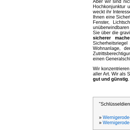
Aber wir sind ni
Hochkonjunktur u
weckt ihr Interes
Ihnen eine Sicher
Fenster, Lichts
unüberwindbaren P
Sie über die grav
sicherer mache
Sicherheitsriege
Wohnanlage, de
Zutrittsberechtig
einen Generalschl
Wir konzentrieren
aller Art. Wir al
gut und günstig
.
"Schlüsseldien
»
Wernigerode
»
Wernigerode