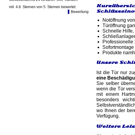
Kurzübersic
mit
4.8
Sternen von
5
Sternen bewertet.
Schlüsselno
Bewertung
Notöffnung von
Türöffnung gan
Schnelle Hilfe,
Schließanlage
Professionelle
Sofortmontage 
Produkte namh
Unsere Schl
Ist die Tür nur z
eine Beschädig
Sie selber übern
wenn die Tür ver
mit einem Hartm
besonders wicht
Selbstverständlic
wo Ihnen der bere
Verfügung.
Weitere Lei