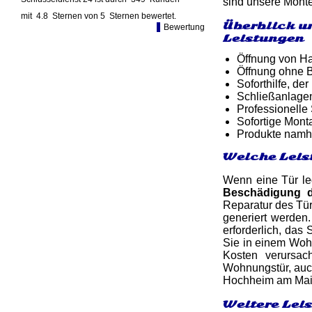
sind unsere Monteu
mit
4.8
Sternen von
5
Sternen bewertet.
Überblick u
Bewertung
Leistungen
Öffnung von Ha
Öffnung ohne B
Soforthilfe, d
Schließanlagen
Professionelle
Sofortige Mon
Produkte namh
Welche Leis
Wenn eine Tür led
Beschädigung 
Reparatur des Tü
generiert werden.
erforderlich, das
Sie in einem Woh
Kosten verursac
Wohnungstür, auch
Hochheim am Main
Weitere Lei