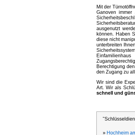
Mit der Türnotöffn
Ganoven immer a
Sicherheitsbesc
Sicherheitsberat
ausgenutzt werde
können. Haben Si
diese nicht manip
unterbreiten Ihne
Sicherheitssyste
Einfamilienha
Zugangsberechtig
Berechtigung den 
den Zugang zu all
Wir sind die Expe
Art. Wir als Sch
schnell und güns
"Schlüsseldie
»
Hochheim am