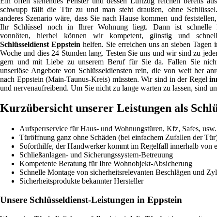
Ein offen stehendes Fenster und dessen Luftzug reichen bereits au
schwupp fällt die Tür zu und man steht draußen, ohne Schlüssel
anderes Szenario wäre, dass Sie nach Hause kommen und feststellen,
Ihr Schlüssel noch in Ihrer Wohnung liegt. Dann ist schnelle 
vonnöten, hierbei können wir kompetent, günstig und schnel
Schlüsseldienst Eppstein
helfen. Sie erreichen uns an sieben Tagen i
Woche und dies 24 Stunden lang. Testen Sie uns und wir sind zu jeder
gern und mit Liebe zu unserem Beruf für Sie da. Fallen Sie nich
unseriöse Angebote von Schlüsseldiensten rein, die von weit her anr
nach Eppstein (Main-Taunus-Kreis) müssten. Wir sind in der Regel
in
und nervenaufreibend. Um Sie nicht zu lange warten zu lassen, sind un
Kurzübersicht unserer Leistungen als Schlü
Aufsperrservice für Haus- und Wohnungstüren, Kfz, Safes, usw.
Türöffnung ganz ohne Schäden (bei einfachem Zufallen der Tür
Soforthilfe, der Handwerker kommt im Regelfall innerhalb von 
Schließanlagen- und Sicherungssystem-Betreuung
Kompetente Beratung für Ihre Wohnobjekt-Absicherung
Schnelle Montage von sicherheitsrelevanten Beschlägen und Zyl
Sicherheitsprodukte bekannter Hersteller
Unsere Schlüsseldienst-Leistungen in Eppstein