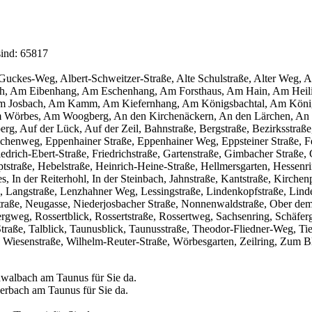
sind: 65817
lf-Guckes-Weg, Albert-Schweitzer-Straße, Alte Schulstraße, Alter Weg,
h, Am Eibenhang, Am Eschenhang, Am Forsthaus, Am Hain, Am Heil
m Josbach, Am Kamm, Am Kiefernhang, Am Königsbachtal, Am König
Wörbes, Am Woogberg, An den Kirchenäckern, An den Lärchen, An d
, Auf der Lück, Auf der Zeil, Bahnstraße, Bergstraße, Bezirksstraß
chenweg, Eppenhainer Straße, Eppenhainer Weg, Eppsteiner Straße, Fe
riedrich-Ebert-Straße, Friedrichstraße, Gartenstraße, Gimbacher Straße
straße, Hebelstraße, Heinrich-Heine-Straße, Hellmersgarten, Hessenri
In der Reiterhohl, In der Steinbach, Jahnstraße, Kantstraße, Kirchenp
e, Langstraße, Lenzhahner Weg, Lessingstraße, Lindenkopfstraße, Li
aße, Neugasse, Niederjosbacher Straße, Nonnenwaldstraße, Ober dem 
weg, Rossertblick, Rossertstraße, Rossertweg, Sachsenring, Schäfergas
Straße, Talblick, Taunusblick, Taunusstraße, Theodor-Fliedner-Weg, T
, Wiesenstraße, Wilhelm-Reuter-Straße, Wörbesgarten, Zeilring, Zum 
hwalbach am Taunus für Sie da.
derbach am Taunus für Sie da.