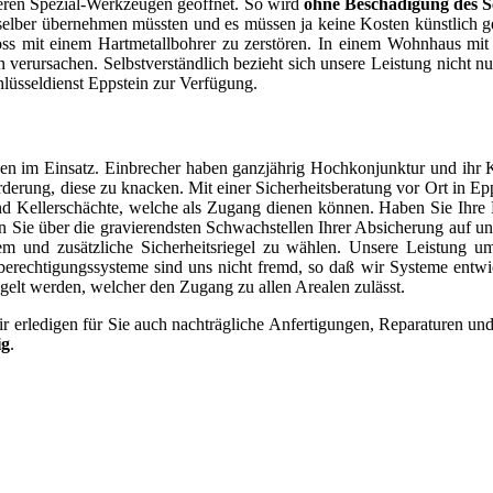
nseren Spezial-Werkzeugen geöffnet. So wird
ohne Beschädigung des S
elber übernehmen müssten und es müssen ja keine Kosten künstlich gen
mit einem Hartmetallbohrer zu zerstören. In einem Wohnhaus mit ei
n verursachen. Selbstverständlich bezieht sich unsere Leistung nicht 
lüsseldienst Eppstein zur Verfügung.
en im Einsatz. Einbrecher haben ganzjährig Hochkonjunktur und ihr 
forderung, diese zu knacken. Mit einer Sicherheitsberatung vor Ort in 
d Kellerschächte, welche als Zugang dienen können. Haben Sie Ihre F
en Sie über die gravierendsten Schwachstellen Ihrer Absicherung auf u
em und zusätzliche Sicherheitsriegel zu wählen. Unsere Leistung u
echtigungssysteme sind uns nicht fremd, so daß wir Systeme entwick
egelt werden, welcher den Zugang zu allen Arealen zulässt.
ir erledigen für Sie auch nachträgliche Anfertigungen, Reparaturen un
ig
.