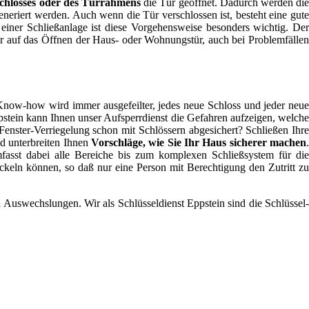
chlosses oder des Türrahmens
die Tür geöffnet. Dadurch werden di
eriert werden. Auch wenn die Tür verschlossen ist, besteht eine gute
ner Schließanlage ist diese Vorgehensweise besonders wichtig. Der
nur auf das Öffnen der Haus- oder Wohnungstür, auch bei Problemfällen
Know-how wird immer ausgefeilter, jedes neue Schloss und jeder neu
Eppstein kann Ihnen unser Aufsperrdienst die Gefahren aufzeigen, welche
enster-Verriegelung schon mit Schlössern abgesichert? Schließen Ihre
nd unterbreiten Ihnen
Vorschläge, wie Sie Ihr Haus sicherer machen
mfasst dabei alle Bereiche bis zum komplexen Schließsystem für die
eln können, so daß nur eine Person mit Berechtigung den Zutritt zu
d Auswechslungen. Wir als Schlüsseldienst Eppstein sind die Schlüssel-