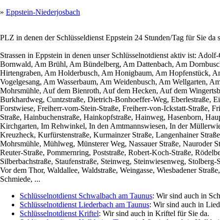
»
Eppstein-Niederjosbach
PLZ in denen der Schlüsseldienst Eppstein 24 Stunden/Tag für Sie da 
Strassen in Eppstein in denen unser Schlüsselnotdienst aktiv ist: Ado
Bornwald, Am Brühl, Am Bündelberg, Am Dattenbach, Am Dornbusc
Hirtengraben, Am Holderbusch, Am Honigbaum, Am Hopfenstück, A
Vogelgesang, Am Wasserbaum, Am Weidenbusch, Am Wellgarten, Am 
Mohrsmühle, Auf dem Bienroth, Auf dem Hecken, Auf dem Wingertsberg
Burkhardweg, Cuntzstraße, Dietrich-Bonhoeffer-Weg, Eberlestraße, Ei
Forstwiese, Freiherr-vom-Stein-Straße, Freiherr-von-Ickstatt-Straße, F
Straße, Hainbuchenstraße, Hainkopfstraße, Hainweg, Hasenborn, Haupt
Kirchgarten, Im Rehwinkel, In den Amtmannswiesen, In der Müllerwies, 
Kreuzheck, Kurfürstenstraße, Kurmainzer Straße, Langenhainer Straß
Mohrsmühle, Mühlweg, Münsterer Weg, Nassauer Straße, Nauroder Str
Reuter-Straße, Pommernring, Poststraße, Robert-Koch-Straße, Rödelberg
Silberbachstraße, Staufenstraße, Steinweg, Steinwiesenweg, Stolberg-
Vor dem Thor, Waldallee, Waldstraße, Weingasse, Wiesbadener Straße
Schmiede, ...
Schlüsselnotdienst Schwalbach am Taunus
: Wir sind auch in Sc
Schlüsselnotdienst Liederbach am Taunus
: Wir sind auch in Lie
Schlüsselnotdienst Kriftel
: Wir sind auch in Kriftel für Sie da.