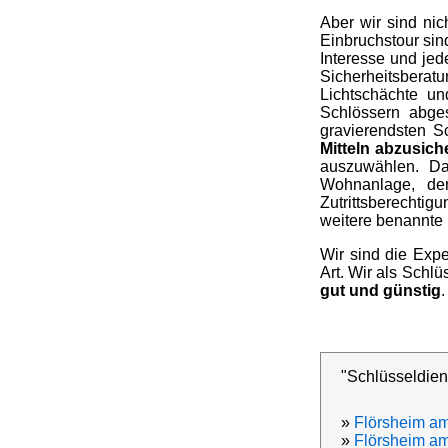
Aber wir sind nic
Einbruchstour sin
Interesse und jed
Sicherheitsberat
Lichtschächte u
Schlössern abge
gravierendsten S
Mitteln abzusich
auszuwählen. Da
Wohnanlage, de
Zutrittsberechtig
weitere benannte 
Wir sind die Expe
Art. Wir als Schl
gut und günstig
.
"Schlüsseldien
»
Flörsheim a
»
Flörsheim a