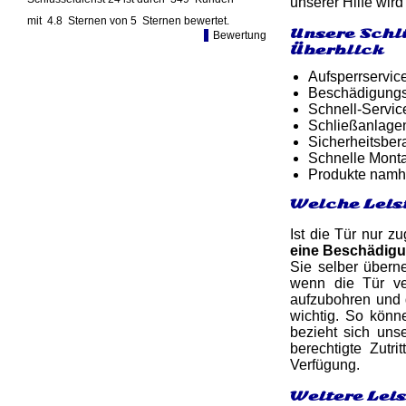
unserer Hilfe wird
mit
4.8
Sternen von
5
Sternen bewertet.
Unsere Schl
Bewertung
Überblick
Aufsperrservic
Beschädigungsf
Schnell-Service
Schließanlagen
Sicherheitsber
Schnelle Monta
Produkte namh
Welche Leis
Ist die Tür nur z
eine Beschädig
Sie selber übern
wenn die Tür ve
aufzubohren und 
wichtig. So könn
bezieht sich uns
berechtigte Zutr
Verfügung.
Weitere Lei