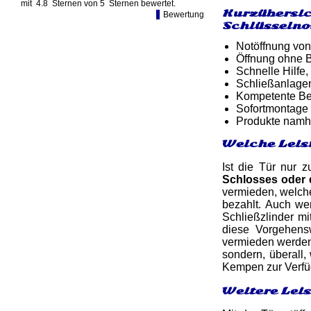
mit
4.8
Sternen von
5
Sternen bewertet.
Kurzübersic
Bewertung
Schlüsselno
Notöffnung von
Öffnung ohne B
Schnelle Hilfe,
Schließanlage
Kompetente Ber
Sofortmontage 
Produkte namh
Welche Leis
Ist die Tür nur 
Schlosses oder
vermieden, welche
bezahlt. Auch w
Schließzlinder m
diese Vorgehens
vermieden werden.
sondern, überall,
Kempen zur Verfü
Weitere Lei