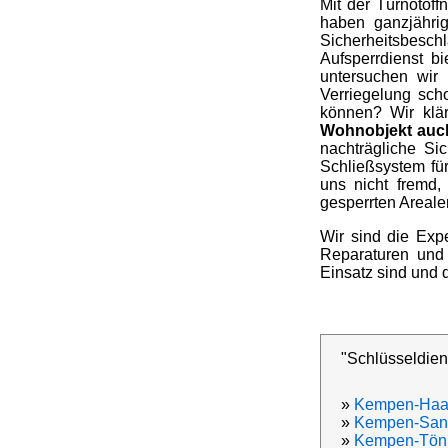
Mit der Türnotöff
haben ganzjähri
Sicherheitsbesc
Aufsperrdienst b
untersuchen wir
Verriegelung sch
können? Wir klär
Wohnobjekt auch
nachträgliche Si
Schließsystem fü
uns nicht fremd,
gesperrten Areale
Wir sind die Expe
Reparaturen und 
Einsatz sind und
"Schlüsseldien
»
Kempen-Ha
»
Kempen-Sank
»
Kempen-Tön