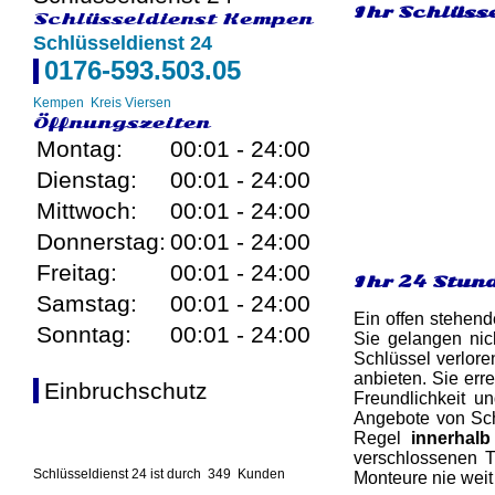
Ihr Schlüsse
Schlüsseldienst Kempen
Schlüsseldienst 24
0176-593.503.05
Kempen
Kreis Viersen
Öffnungszeiten
Montag:
00:01 - 24:00
Dienstag:
00:01 - 24:00
Mittwoch:
00:01 - 24:00
Donnerstag:
00:01 - 24:00
Freitag:
00:01 - 24:00
Ihr 24 Stun
Samstag:
00:01 - 24:00
Ein offen stehend
Sonntag:
00:01 - 24:00
Sie gelangen nic
Schlüssel verlore
anbieten. Sie err
Einbruchschutz
Freundlichkeit u
Angebote von Schl
Regel
innerhal
verschlossenen T
Schlüsseldienst 24 ist durch
349
Kunden
Monteure nie weit 