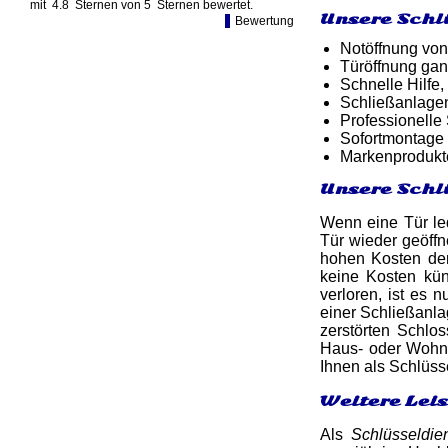
mit
4.8
Sternen von
5
Sternen bewertet.
Unsere Schl
Bewertung
Notöffnung von
Türöffnung gan
Schnelle Hilfe,
Schließanlage
Professionelle
Sofortmontage 
Markenprodukt
Unsere Schl
Wenn eine Tür led
Tür wieder geöff
hohen Kosten de
keine Kosten kün
verloren, ist es 
einer Schließanl
zerstörten Schlos
Haus- oder Wohnun
Ihnen als Schlüss
Weitere Lei
Als
Schlüsseldie