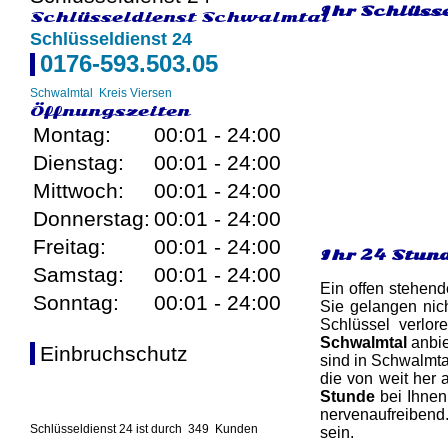
Ihr Schlüsse
Schlüsseldienst Schwalmtal
Schlüsseldienst 24
0176-593.503.05
Schwalmtal
Kreis Viersen
Öffnungszeiten
Montag:
00:01 - 24:00
Dienstag:
00:01 - 24:00
Mittwoch:
00:01 - 24:00
Donnerstag:
00:01 - 24:00
Freitag:
00:01 - 24:00
Ihr 24 Stun
Samstag:
00:01 - 24:00
Ein offen stehend
Sonntag:
00:01 - 24:00
Sie gelangen nic
Schlüssel verlor
Schwalmtal
anbie
Einbruchschutz
sind in Schwalmtal
die von weit her 
Stunde
bei Ihnen 
nervenaufreibend
Schlüsseldienst 24 ist durch
349
Kunden
sein.