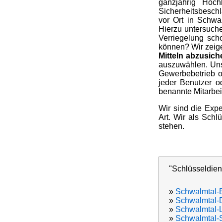
ganzjährig Hoc
Sicherheitsbeschl
vor Ort in Schwa
Hierzu untersuch
Verriegelung sch
können? Wir zeige
Mitteln abzusich
auszuwählen. Uns
Gewerbebetrieb o
jeder Benutzer od
benannte Mitarbei
Wir sind die Expe
Art. Wir als Schl
stehen.
"Schlüsseldien
»
Schwalmtal-
»
Schwalmtal-D
»
Schwalmtal-Lü
»
Schwalmtal-