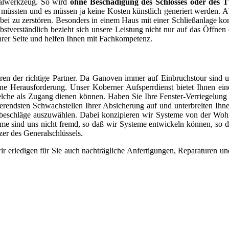
zialwerkzeug. So wird
ohne Beschädigung des Schlosses oder des 
müssten und es müssen ja keine Kosten künstlich generiert werden. A
d dabei zu zerstören. Besonders in einem Haus mit einer Schließanlage
lbstverständlich bezieht sich unsere Leistung nicht nur auf das Öffn
hrer Seite und helfen Ihnen mit Fachkompetenz.
en der richtige Partner. Da Ganoven immer auf Einbruchstour sind un
eine Herausforderung. Unser Koberner Aufsperrdienst bietet Ihnen ei
elche als Zugang dienen können. Haben Sie Ihre Fenster-Verriegelung 
ierendsten Schwachstellen Ihrer Absicherung auf und unterbreiten Ih
itsbeschläge auszuwählen. Dabei konzipieren wir Systeme von der Wo
 sind uns nicht fremd, so daß wir Systeme entwickeln können, so daß
zer des Generalschlüssels.
wir erledigen für Sie auch nachträgliche Anfertigungen, Reparaturen u