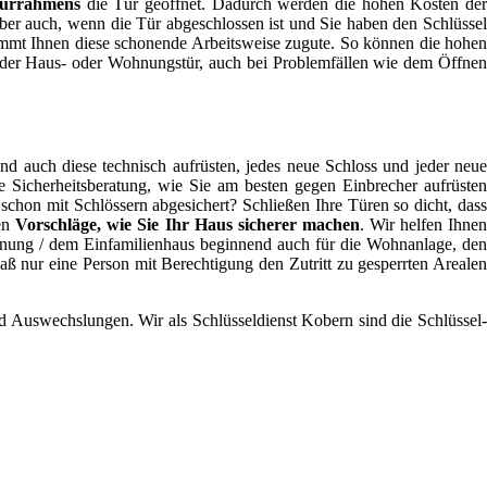
Türrahmens
die Tür geöffnet. Dadurch werden die hohen Kosten der
ber auch, wenn die Tür abgeschlossen ist und Sie haben den Schlüssel
 kommt Ihnen diese schonende Arbeitsweise zugute. So können die hohen
en der Haus- oder Wohnungstür, auch bei Problemfällen wie dem Öffnen
d auch diese technisch aufrüsten, jedes neue Schloss und jeder neu
ne Sicherheitsberatung, wie Sie am besten gegen Einbrecher aufrüsten
schon mit Schlössern abgesichert? Schließen Ihre Türen so dicht, dass
nen
Vorschläge, wie Sie Ihr Haus sicherer machen
. Wir helfen Ihne
hnung / dem Einfamilienhaus beginnend auch für die Wohnanlage, den
 nur eine Person mit Berechtigung den Zutritt zu gesperrten Arealen
nd Auswechslungen. Wir als Schlüsseldienst Kobern sind die Schlüssel-