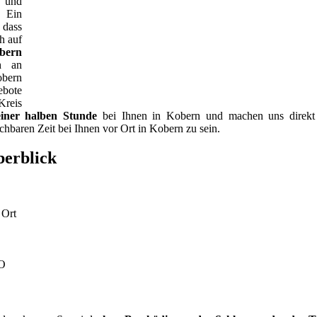
s und
. Ein
 dass
h auf
obern
ch an
obern
ebote
Kreis
einer halben Stunde
bei Ihnen in Kobern und machen uns direkt a
hbaren Zeit bei Ihnen vor Ort in Kobern zu sein.
berblick
 Ort
SO