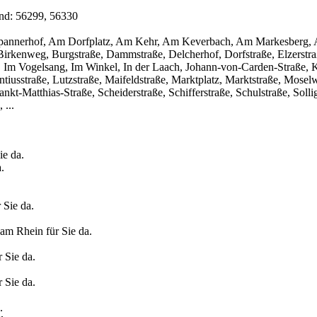
ind: 56299, 56330
hterspannerhof, Am Dorfplatz, Am Kehr, Am Keverbach, Am Markesberg
rkenweg, Burgstraße, Dammstraße, Delcherhof, Dorfstraße, Elzerstraße
 Im Vogelsang, Im Winkel, In der Laach, Johann-von-Carden-Straße, K
iusstraße, Lutzstraße, Maifeldstraße, Marktplatz, Marktstraße, Mose
kt-Matthias-Straße, Scheiderstraße, Schifferstraße, Schulstraße, Solli
...
ie da.
.
 Sie da.
 am Rhein für Sie da.
r Sie da.
 Sie da.
.