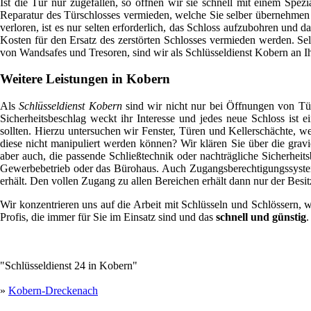
Ist die Tür nur zugefallen, so öffnen wir sie schnell mit einem Spe
Reparatur des Türschlosses vermieden, welche Sie selber übernehmen 
verloren, ist es nur selten erforderlich, das Schloss aufzubohren un
Kosten für den Ersatz des zerstörten Schlosses vermieden werden. Se
von Wandsafes und Tresoren, sind wir als Schlüsseldienst Kobern an I
Weitere Leistungen in Kobern
Als
Schlüsseldienst Kobern
sind wir nicht nur bei Öffnungen von Tür
Sicherheitsbeschlag weckt ihr Interesse und jedes neue Schloss ist 
sollten. Hierzu untersuchen wir Fenster, Türen und Kellerschächte, w
diese nicht manipuliert werden können? Wir klären Sie über die grav
aber auch, die passende Schließtechnik oder nachträgliche Sicherhe
Gewerbebetrieb oder das Bürohaus. Auch Zugangsberechtigungssysteme
erhält. Den vollen Zugang zu allen Bereichen erhält dann nur der Besit
Wir konzentrieren uns auf die Arbeit mit Schlüsseln und Schlössern, 
Profis, die immer für Sie im Einsatz sind und das
schnell und günstig
.
"Schlüsseldienst 24 in Kobern"
»
Kobern-Dreckenach