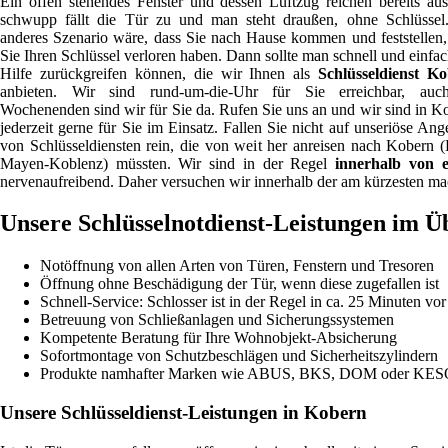
Ein offen stehendes Fenster und dessen Luftzug reichen bereits au
schwupp fällt die Tür zu und man steht draußen, ohne Schlüssel
anderes Szenario wäre, dass Sie nach Hause kommen und feststellen,
Sie Ihren Schlüssel verloren haben. Dann sollte man schnell und einfac
Hilfe zurückgreifen können, die wir Ihnen als
Schlüsseldienst K
anbieten. Wir sind rund-um-die-Uhr für Sie erreichbar, au
Wochenenden sind wir für Sie da. Rufen Sie uns an und wir sind in K
jederzeit gerne für Sie im Einsatz. Fallen Sie nicht auf unseriöse Ang
von Schlüsseldiensten rein, die von weit her anreisen nach Kobern (
Mayen-Koblenz) müssten. Wir sind in der Regel
innerhalb von 
nervenaufreibend. Daher versuchen wir innerhalb der am kürzesten mac
Unsere Schlüsselnotdienst-Leistungen im Ü
Notöffnung von allen Arten von Türen, Fenstern und Tresoren
Öffnung ohne Beschädigung der Tür, wenn diese zugefallen ist
Schnell-Service: Schlosser ist in der Regel in ca. 25 Minuten vor
Betreuung von Schließanlagen und Sicherungssystemen
Kompetente Beratung für Ihre Wohnobjekt-Absicherung
Sofortmontage von Schutzbeschlägen und Sicherheitszylindern
Produkte namhafter Marken wie ABUS, BKS, DOM oder KE
Unsere Schlüsseldienst-Leistungen in Kobern