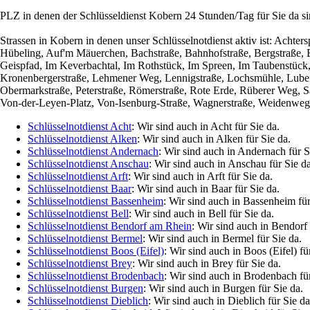
PLZ in denen der Schlüsseldienst Kobern 24 Stunden/Tag für Sie da s
Strassen in Kobern in denen unser Schlüsselnotdienst aktiv ist: Ac
Hübeling, Auf'm Mäuerchen, Bachstraße, Bahnhofstraße, Bergstraße, Bi
Geispfad, Im Keverbachtal, Im Rothstück, Im Spreen, Im Taubenstück,
Kronenbergerstraße, Lehmener Weg, Lennigstraße, Lochsmühle, Lubent
Obermarkstraße, Peterstraße, Römerstraße, Rote Erde, Rüberer Weg, San
Von-der-Leyen-Platz, Von-Isenburg-Straße, Wagnerstraße, Weidenweg, 
Schlüsselnotdienst Acht
: Wir sind auch in Acht für Sie da.
Schlüsselnotdienst Alken
: Wir sind auch in Alken für Sie da.
Schlüsselnotdienst Andernach
: Wir sind auch in Andernach für S
Schlüsselnotdienst Anschau
: Wir sind auch in Anschau für Sie da
Schlüsselnotdienst Arft
: Wir sind auch in Arft für Sie da.
Schlüsselnotdienst Baar
: Wir sind auch in Baar für Sie da.
Schlüsselnotdienst Bassenheim
: Wir sind auch in Bassenheim für
Schlüsselnotdienst Bell
: Wir sind auch in Bell für Sie da.
Schlüsselnotdienst Bendorf am Rhein
: Wir sind auch in Bendorf
Schlüsselnotdienst Bermel
: Wir sind auch in Bermel für Sie da.
Schlüsselnotdienst Boos (Eifel)
: Wir sind auch in Boos (Eifel) fü
Schlüsselnotdienst Brey
: Wir sind auch in Brey für Sie da.
Schlüsselnotdienst Brodenbach
: Wir sind auch in Brodenbach für
Schlüsselnotdienst Burgen
: Wir sind auch in Burgen für Sie da.
Schlüsselnotdienst Dieblich
: Wir sind auch in Dieblich für Sie da