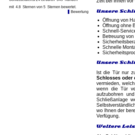
Zeit bei Ihnen vor 
mit
4.8
Sternen von
5
Sternen bewertet.
Unsere Schl
Bewertung
Öffnung von Ha
Öffnung ohne B
Schnell-Service
Betreuung von
Sicherheitsber
Schnelle Monta
Sicherheitspro
Unsere Schlü
Ist die Tür nur 
Schlosses oder
vermieden, welch
wenn die Tür ve
aufzubohren un
Schließanlage w
Selbstverständlic
wo Ihnen der berec
Verfügung.
Weitere Leis