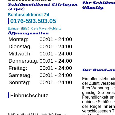
Ihr Schlüsse
Schlüsseldienst Ettringen
Günstig
(Eifel)
Schlüsseldienst 24
0176-593.503.05
Ettringen (Eifel)
Kreis Mayen-Koblenz
Öffnungszeiten
Montag:
00:01 - 24:00
Dienstag:
00:01 - 24:00
Mittwoch:
00:01 - 24:00
Donnerstag:
00:01 - 24:00
Freitag:
00:01 - 24:00
Der Rund-um
Samstag:
00:01 - 24:00
Ein offen stehend
Sonntag:
00:01 - 24:00
der Zutritt versp
Ihrer Wohnung lieg
günstig. Sie erre
Einbruchschutz
Freundlichkeit un
dubiose Schlüssel
der Regel
inner
verschlossenen Tü
Schlüsseldienst 24 ist durch
349
Kunden