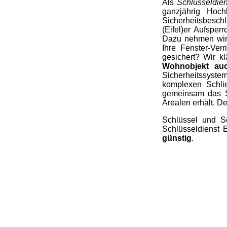
Als
Schlüsseldiens
ganzjährig Hoc
Sicherheitsbesch
(Eifel)er Aufsper
Dazu nehmen wir 
Ihre Fenster-Ver
gesichert? Wir k
Wohnobjekt auc
Sicherheitssyste
komplexen Schli
gemeinsam das Sy
Arealen erhält. D
Schlüssel und Sc
Schlüsseldienst E
günstig
.