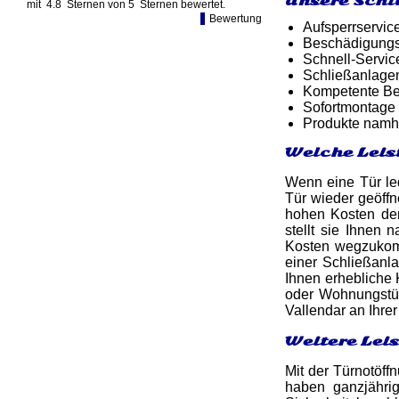
Unsere Schl
mit
4.8
Sternen von
5
Sternen bewertet.
Bewertung
Aufsperrservic
Beschädigungsf
Schnell-Service
Schließanlage
Kompetente Ber
Sofortmontage 
Produkte namh
Welche Leis
Wenn eine Tür led
Tür wieder geöff
hohen Kosten der
stellt sie Ihnen
Kosten wegzukomm
einer Schließanl
Ihnen erhebliche 
oder Wohnungstür
Vallendar an Ihre
Weitere Lei
Mit der Türnotöff
haben ganzjähri