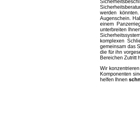
Sicherheitsbesc
Sicherheitsberat
werden könnten.
Augenschein. Hab
einem Panzerrieg
unterbreiten Ihne
Sicherheitssyste
komplexen Schli
gemeinsam das Sys
die für ihn vorge
Bereichen Zutritt 
Wir konzentrieren
Komponenten sind 
helfen Ihnen
schn