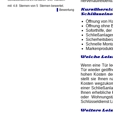
nervenaufreibend.
mit
4.8
Sternen von
5
Sternen bewertet.
Kurzübersic
Bewertung
Schlüsselno
Öffnung von Ha
Öffnung ohne B
Soforthilfe, d
Schließanlage
Sicherheitsber
Schnelle Monta
Markenprodukt
Welche Leis
Wenn eine Tür led
Tür wieder geöff
hohen Kosten der
stellt sie Ihnen
Kosten wegzukomm
einer Schließanl
Ihnen erhebliche 
oder Wohnungstü
Schlüsseldienst L
Weitere Lei