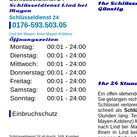
Ihr Schlüss
Schlüsseldienst Lind bei
Günstig
Mayen
Schlüsseldienst 24
0176-593.503.05
Lind bei Mayen
Kreis Mayen-Koblenz
Öffnungszeiten
Montag:
00:01 - 24:00
Dienstag:
00:01 - 24:00
Mittwoch:
00:01 - 24:00
Donnerstag:
00:01 - 24:00
Freitag:
00:01 - 24:00
Ihr 24 Stun
Samstag:
00:01 - 24:00
Ein offen stehend
Sonntag:
00:01 - 24:00
Sie gelangen nich
Schlüssel verlore
schnell als
Schlü
Einbruchschutz
Stunden lang. Tes
Mayen-Koblenz) fü
nach Lind bei Ma
Ihnen in Lind be
Schlüsseldienst 24 ist durch
349
Kunden