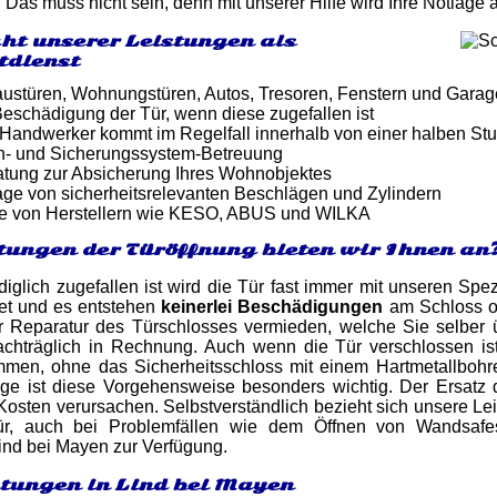
 Das muss nicht sein, denn mit unserer Hilfe wird Ihre Notlage 
ht unserer Leistungen als
tdienst
ustüren, Wohnungstüren, Autos, Tresoren, Fenstern und Gara
eschädigung der Tür, wenn diese zugefallen ist
er Handwerker kommt im Regelfall innerhalb von einer halben St
n- und Sicherungssystem-Betreuung
atung zur Absicherung Ihres Wohnobjektes
ge von sicherheitsrelevanten Beschlägen und Zylindern
e von Herstellern wie KESO, ABUS und WILKA
tungen der Türöffnung bieten wir Ihnen an
iglich zugefallen ist wird die Tür fast immer mit unseren Spez
net und es entstehen
keinerlei Beschädigungen
am Schloss o
 Reparatur des Türschlosses vermieden, welche Sie selber 
 nachträglich in Rechnung. Auch wenn die Tür verschlossen i
en, ohne das Sicherheitsschloss mit einem Hartmetallbohre
age ist diese Vorgehensweise besonders wichtig. Der Ersatz 
Kosten verursachen. Selbstverständlich bezieht sich unsere Lei
r, auch bei Problemfällen wie dem Öffnen von Wandsafes
ind bei Mayen zur Verfügung.
stungen in Lind bei Mayen