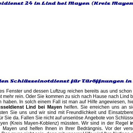
eldienst 24 in Lind bei Mayen (Kreis Mayen
den Schlüsselnotdienst für Türöffnungen in
es Fenster und dessen Luftzug reichen bereits aus und schon 
t mehr rein. Oder Sie kommen zu sich nach Hause nach Lind be
n haben. In solch einem Fall ist man auf Hilfe angewiesen, h
sseldienst Lind bei Mayen
helfen. Sie erreichen uns an 
ten Sie uns und wir sind mit Freundlichkeit und Einsatzbere
r Sie da. Fallen Sie nicht auf unseriöse Angebote von Schlüsse
yen (Kreis Mayen-Koblenz) müssten. Wir sind in der Regel
i
i Mayen und helfen Ihnen in Ihrer Bedrängnis. Vor der vers