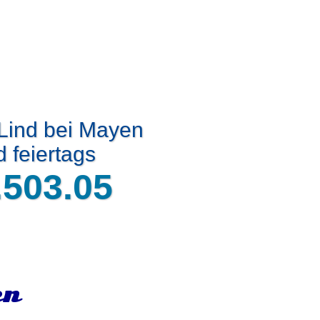
 Lind bei Mayen
 feiertags
.503.05
en