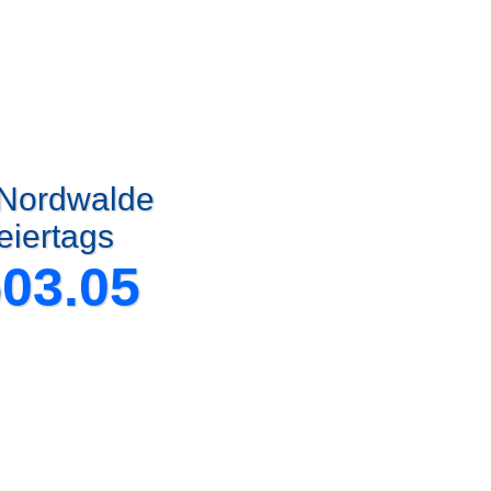
 Nordwalde
eiertags
503.05