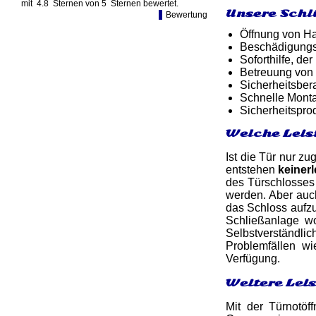
mit
4.8
Sternen von
5
Sternen bewertet.
Unsere Schl
Bewertung
Öffnung von Ha
Beschädigungsf
Soforthilfe, d
Betreuung von
Sicherheitsber
Schnelle Monta
Sicherheitspro
Welche Leis
Ist die Tür nur zu
entstehen
keiner
des Türschlosses
werden. Aber auch
das Schloss aufz
Schließanlage w
Selbstverständli
Problemfällen w
Verfügung.
Weitere Lei
Mit der Türnotöf