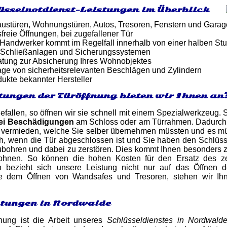
üsselnotdienst-Leistungen im Überblick
ustüren, Wohnungstüren, Autos, Tresoren, Fenstern und Gara
reie Öffnungen, bei zugefallener Tür
er Handwerker kommt im Regelfall innerhalb von einer halben St
 Schließanlagen und Sicherungssystemen
atung zur Absicherung Ihres Wohnobjektes
ge von sicherheitsrelevanten Beschlägen und Zylindern
dukte bekannter Hersteller
tungen der Türöffnung bieten wir Ihnen an
gefallen, so öffnen wir sie schnell mit einem Spezialwerkzeug. 
lei Beschädigungen
am Schloss oder am Türrahmen. Dadurch 
 vermieden, welche Sie selber übernehmen müssten und es müs
, wenn die Tür abgeschlossen ist und Sie haben den Schlüssel v
ubohren und dabei zu zerstören. Dies kommt Ihnen besonders 
ohnen. So können die hohen Kosten für den Ersatz des ze
ch bezieht sich unsere Leistung nicht nur auf das Öffnen
ie dem Öffnen von Wandsafes und Tresoren, stehen wir Ihn
stungen in Nordwalde
fnung ist die Arbeit unseres
Schlüsseldienstes in Nordwald