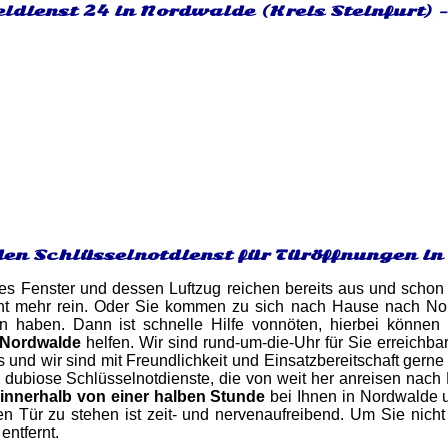
ldienst 24 in Nordwalde (Kreis Steinfurt) 
den Schlüsselnotdienst für Türöffnungen i
es Fenster und dessen Luftzug reichen bereits aus und schon 
ht mehr rein. Oder Sie kommen zu sich nach Hause nach Nord
en haben. Dann ist schnelle Hilfe vonnöten, hierbei können 
 Nordwalde
helfen. Wir sind rund-um-die-Uhr für Sie erreichb
 und wir sind mit Freundlichkeit und Einsatzbereitschaft gerne 
 dubiose Schlüsselnotdienste, die von weit her anreisen nach 
l
innerhalb von einer halben Stunde
bei Ihnen in Nordwalde u
n Tür zu stehen ist zeit- und nervenaufreibend. Um Sie nicht
entfernt.