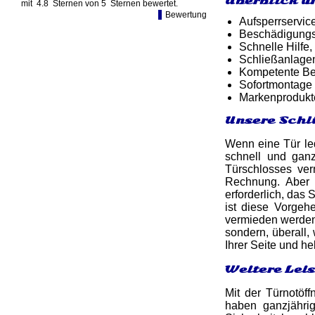
Überblick u
mit
4.8
Sternen von
5
Sternen bewertet.
Bewertung
Aufsperrservic
Beschädigungsf
Schnelle Hilfe,
Schließanlage
Kompetente Ber
Sofortmontage 
Markenprodukt
Unsere Schl
Wenn eine Tür led
schnell und ga
Türschlosses ver
Rechnung. Aber 
erforderlich, das
ist diese Vorgeh
vermieden werden.
sondern, überall,
Ihrer Seite und h
Weitere Lei
Mit der Türnotöff
haben ganzjähri