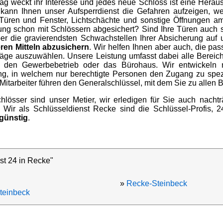
ag weckt ihr Interesse und jedes neue Schloss ist eine Heraus
 kann Ihnen unser Aufsperrdienst die Gefahren aufzeigen, 
Türen und Fenster, Lichtschächte und sonstige Öffnungen a
ung schon mit Schlössern abgesichert? Sind Ihre Türen auch 
ber die gravierendsten Schwachstellen Ihrer Absicherung auf
ren Mitteln abzusichern
. Wir helfen Ihnen aber auch, die pa
läge auszuwählen. Unsere Leistung umfasst dabei alle Bereic
 den Gewerbebetrieb oder das Bürohaus. Wir entwickeln
ung, in welchem nur berechtigte Personen den Zugang zu spez
Mitarbeiter führen den Generalschlüssel, mit dem Sie zu allen B
hlösser sind unser Metier, wir erledigen für Sie auch nacht
Wir als Schlüsseldienst Recke sind die Schlüssel-Profis, 
 günstig
.
st 24 in Recke"
»
Recke-Steinbeck
teinbeck