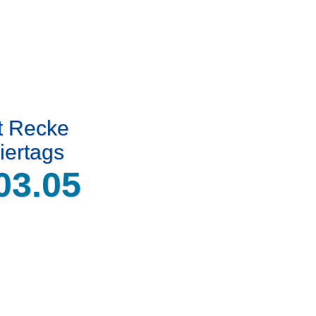
t Recke
iertags
03.05