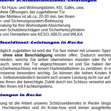
nserer Schlüsselnotdienst-Leistungen
e für Haus- und Wohnungstüren, Kfz, Safes, usw.
reie Öffnungen, bei zugefallener Tür
 der Monteur ist ab ca. 20-30 min. bei Ihnen
n- und Sicherungssystem-Betreuung
atung für Ihre Wohnobjekt-Absicherung
von Schutzbeschlägen und Sicherheitszylindern
e von Herstellern wie KESO, ABUS und WILKA
üsseldienst-Leistungen in Recke
iglich zugefallen ist wird die Tür fast immer mit unseren Spez
nz
ohne eine Beschädigung
wieder offen. Dadurch werden
mieden, welche Sie selber übernehmen müssten oder Ihr Verm
auch, wenn die Tür abgeschlossen ist und Sie haben den S
 Sicherheitsschloss mit einem Hartmetallbohrer zu zerstören. I
ensweise besonders wichtig. So können die hohen Kosten fü
 Selbstverständlich bezieht sich unsere Leistung nicht nur au
 wo Ihnen der berechtigte Zutritt durch ein Schloss verwehrt wi
elfen Ihnen mit Fachkompetenz.
stungen in Recke
nung ist die Arbeit unseres
Schlüsseldienstes in Recke
längst
g Hochkonjunktur und ihr Know-how wird immer ausgefeilte