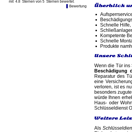
mit
4.8
Sternen von
5
Sternen bewertet.
Überblick u
Bewertung
Aufsperrservic
Beschädigungsf
Schnelle Hilfe,
Schließanlage
Kompetente Ber
Schnelle Monta
Produkte namh
Unsere Schl
Wenn die Tür ins 
Beschädigung 
Reparatur des Tü
eine Versicheru
verloren, ist es n
besonders zugute
würde Ihnen erheb
Haus- oder Wohnu
Schlüsseldienst O
Weitere Lei
Als
Schlüsseldie