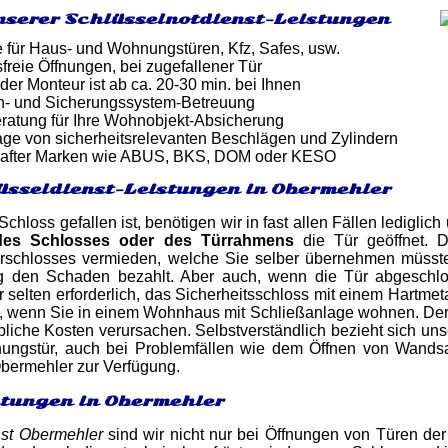
nserer Schlüsselnotdienst-Leistungen
e für Haus- und Wohnungstüren, Kfz, Safes, usw.
reie Öffnungen, bei zugefallener Tür
 der Monteur ist ab ca. 20-30 min. bei Ihnen
n- und Sicherungssystem-Betreuung
atung für Ihre Wohnobjekt-Absicherung
ge von sicherheitsrelevanten Beschlägen und Zylindern
after Marken wie ABUS, BKS, DOM oder KESO
üsseldienst-Leistungen in Obermehler
Schloss gefallen ist, benötigen wir in fast allen Fällen ledigl
des Schlosses oder des Türrahmens
die Tür geöffnet. 
rschlosses vermieden, welche Sie selber übernehmen müssten
ng den Schaden bezahlt. Aber auch, wenn die Tür abgeschl
ur selten erforderlich, das Sicherheitsschloss mit einem Hartme
, wenn Sie in einem Wohnhaus mit Schließanlage wohnen. Der 
liche Kosten verursachen. Selbstverständlich bezieht sich unse
ngstür, auch bei Problemfällen wie dem Öffnen von Wandsaf
bermehler zur Verfügung.
stungen in Obermehler
nst Obermehler
sind wir nicht nur bei Öffnungen von Türen der