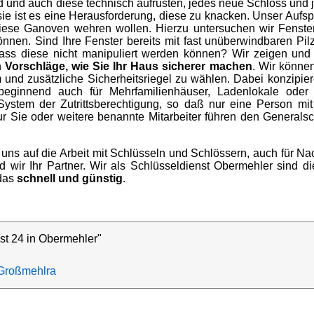
d und auch diese technisch aufrüsten, jedes neue Schloss und 
 sie ist es eine Herausforderung, diese zu knacken. Unser Aufsp
iese Ganoven wehren wollen. Hierzu untersuchen wir Fenster
nen. Sind Ihre Fenster bereits mit fast unüberwindbaren Pil
dass diese nicht manipuliert werden können? Wir zeigen und
n
Vorschläge, wie Sie Ihr Haus sicherer machen
. Wir könne
m und zusätzliche Sicherheitsriegel zu wählen. Dabei konzip
 beginnend auch für Mehrfamilienhäuser, Ladenlokale oder
stem der Zutrittsberechtigung, so daß nur eine Person mit 
ur Sie oder weitere benannte Mitarbeiter führen den Generals
 uns auf die Arbeit mit Schlüsseln und Schlössern, auch für 
wir Ihr Partner. Wir als Schlüsseldienst Obermehler sind die
 das
schnell und günstig
.
st 24 in Obermehler"
Großmehlra