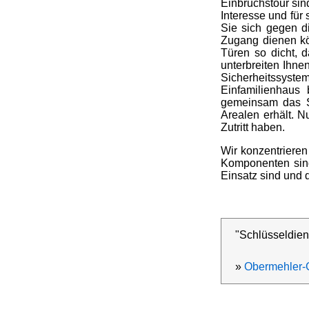
Einbruchstour sin
Interesse und für
Sie sich gegen d
Zugang dienen kön
Türen so dicht, 
unterbreiten Ihne
Sicherheitssyste
Einfamilienhaus
gemeinsam das Sy
Arealen erhält. N
Zutritt haben.
Wir konzentrieren
Komponenten sind 
Einsatz sind und
"Schlüsseldien
»
Obermehler-