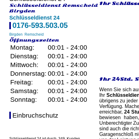
Ihr Schlüsse
Schlüsseldienst Remscheid
Birgden
Schlüsseldienst 24
0176-593.503.05
Birgden
Remscheid
Öffnungszeiten
Montag:
00:01 - 24:00
Dienstag:
00:01 - 24:00
Mittwoch:
00:01 - 24:00
Donnerstag:
00:01 - 24:00
Ihr 24Std. 
Freitag:
00:01 - 24:00
Wenn Sie sich aus
Samstag:
00:01 - 24:00
Ihr
Schlüsseldie
Sonntag:
00:01 - 24:00
übrigens zu jeder
Verfügung. Machen
erreichbar,
24 St
Einbruchschutz
bewiesen haben,
Unberechtigter Zu
sind auch die ric
Garagenschloß nic
Schlüsseldienst 24 ist durch
349
Kunden