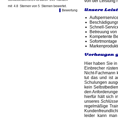
von der Leistung 
mit
4.8
Sternen von
5
Sternen bewertet.
Unsere Leis
Bewertung
Aufsperrservic
Beschädigungsf
Schnell-Service
Betreuung von
Kompetente Ber
Sofortmontage 
Markenprodukt
Vorbeugen g
Hier haben Sie in
Einbrecher rüsten
Nicht-Fachmann k
tut das und ist 
Schulungen ausge
kein Selbstbedien
den Anforderungen
hierfür hält sich
unseres
Schlüsse
regelmäßige Tra
Kundenfreundlichk
leider kann man