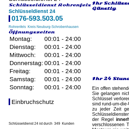
Ihr Schlüss
Schlüsseldienst Rohrenfels
Günstig
Schlüsseldienst 24
0176-593.503.05
Rohrenfels
Kreis Neuburg-Schrobenhausen
Öffnungszeiten
Montag:
00:01 - 24:00
Dienstag:
00:01 - 24:00
Mittwoch:
00:01 - 24:00
Donnerstag:
00:01 - 24:00
Freitag:
00:01 - 24:00
Samstag:
00:01 - 24:00
Ihr 24 Stun
Sonntag:
00:01 - 24:00
Ein offen stehend
Sie gelangen nic
Schlüssel verlore
Einbruchschutz
sind rund-um-die-
zu jeder Zeit g
Schlüsseldiensten
der Regel
inner
Schlüsseldienst 24 ist durch
349
Kunden
verschlossenen T