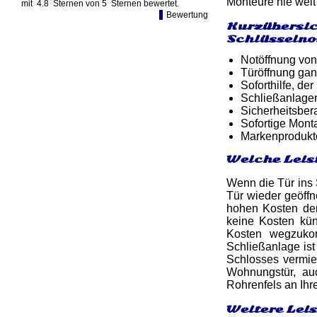
Monteure nie weit 
mit
4.8
Sternen von
5
Sternen bewertet.
Bewertung
Kurzübersic
Schlüsselno
Notöffnung von
Türöffnung gan
Soforthilfe, d
Schließanlage
Sicherheitsber
Sofortige Mon
Markenprodukt
Welche Leis
Wenn die Tür ins S
Tür wieder geöff
hohen Kosten de
keine Kosten kün
Kosten wegzuko
Schließanlage is
Schlosses vermied
Wohnungstür, au
Rohrenfels an Ihr
Weitere Lei