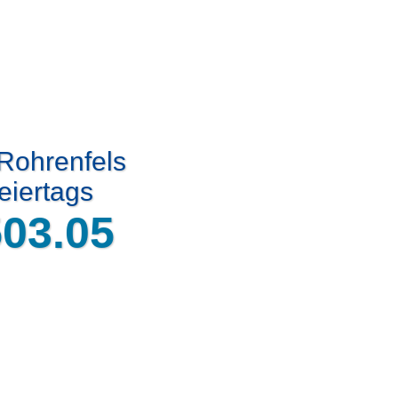
 Rohrenfels
eiertags
503.05