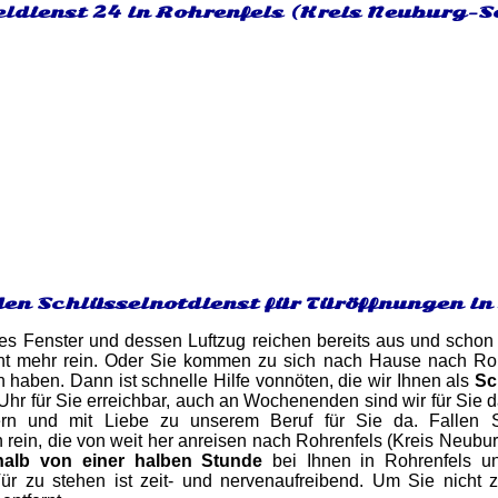
eldienst 24 in Rohrenfels (Kreis Neuburg-
den Schlüsselnotdienst für Türöffnungen in
es Fenster und dessen Luftzug reichen bereits aus und schon 
ht mehr rein. Oder Sie kommen zu sich nach Hause nach Rohre
n haben. Dann ist schnelle Hilfe vonnöten, die wir Ihnen als
Sc
Uhr für Sie erreichbar, auch an Wochenenden sind wir für Sie da
ern und mit Liebe zu unserem Beruf für Sie da. Fallen 
 rein, die von weit her anreisen nach Rohrenfels (Kreis Neub
halb von einer halben Stunde
bei Ihnen in Rohrenfels un
ür zu stehen ist zeit- und nervenaufreibend. Um Sie nicht 