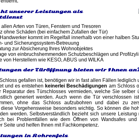
entfernt.
ht unserer Leistungen als
tdienst
 allen Arten von Türen, Fenstern und Tresoren
z ohne Schäden (bei einfachem Zufallen der Tür)
er Handwerker kommt im Regelfall innerhalb von einer halben St
n- und Sicherungssystem-Betreuung
atung zur Absicherung Ihres Wohnobjektes
tage von einbruchshemmenden Schutzbeschlägen und Profilzyl
e von Herstellern wie KESO, ABUS und WILKA
tungen der Türöffnung bieten wir Ihnen an
chloss gefallen ist, benötigen wir in fast allen Fällen lediglic
net und es entstehen
keinerlei Beschädigungen
am Schloss o
r Reparatur des Türschlosses vermieden, welche Sie selbe
stlich generiert werden. Auch wenn die Tür verschlossen i
mmen, ohne das Schloss aufzubohren und dabei zu zers
t diese Vorgehensweise besonders wichtig. So können die hoh
en werden. Selbstverständlich bezieht sich unsere Leistung 
ch bei Problemfällen wie dem Öffnen von Wandsafes und Tr
er Seite und helfen Ihnen mit Fachkompetenz.
stungen in Rohrenfels