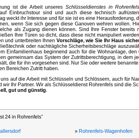
fnung ist die Arbeit unseres
Schlüsseldienstes in Rohrenfel
uf Einbruchstour sind und auch diese technisch aufrüste
g weckt ihr Interesse und für sie ist es eine Herausforderung, 
 Ihnen, wenn Sie sich gegen diese Ganoven wehren wollen. Hi
welche als Zugang dienen können. Sind Ihre Fenster bereits 
ießen Ihre Türen so dicht, dass diese nicht manipuliert werd
en und unterbreiten Ihnen
Vorschläge, wie Sie Ihr Haus sich
ließtechnik oder nachträgliche Sicherheitsbeschläge auszuwä
m Einfamilienhaus beginnend auch für die Wohnanlage, den 
nen gemeinsam das System der Zutrittsberechtigung, in dem je
ält, die für ihn vorgesehen sind. Nur Sie oder weitere benannte
en Bereichen Zutritt haben.
 uns auf die Arbeit mit Schlüsseln und Schlössern, auch für 
wir Ihr Partner. Wir als Schlüsseldienst Rohrenfels sind die Sc
ell, gut und günstig
.
st 24 in Rohrenfels"
allersdorf
»
Rohrenfels-Wagenhofen