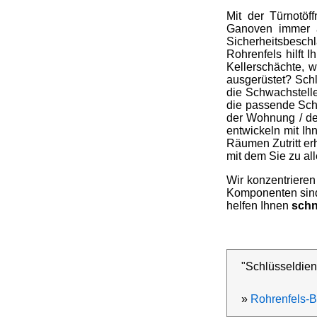
Mit der Türnotöf
Ganoven immer a
Sicherheitsbeschla
Rohrenfels hilft
Kellerschächte, 
ausgerüstet? Schl
die Schwachstell
die passende Sch
der Wohnung / de
entwickeln mit Ih
Räumen Zutritt erh
mit dem Sie zu all
Wir konzentrieren
Komponenten sind 
helfen Ihnen
schn
"Schlüsseldien
»
Rohrenfels-B