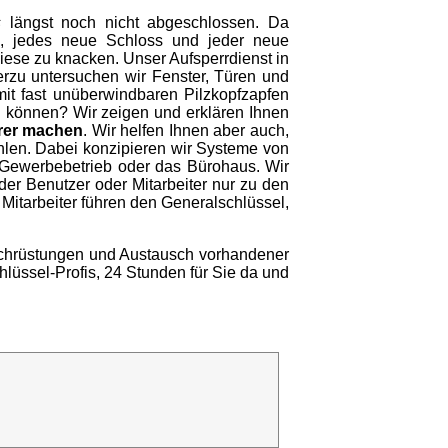
s
längst noch nicht abgeschlossen. Da
n, jedes neue Schloss und jeder neue
diese zu knacken. Unser Aufsperrdienst in
erzu untersuchen wir Fenster, Türen und
mit fast unüberwindbaren Pilzkopfzapfen
en können? Wir zeigen und erklären Ihnen
erer machen
. Wir helfen Ihnen aber auch,
hlen. Dabei konzipieren wir Systeme von
Gewerbebetrieb oder das Bürohaus. Wir
der Benutzer oder Mitarbeiter nur zu den
 Mitarbeiter führen den Generalschlüssel,
Nachrüstungen und Austausch vorhandener
hlüssel-Profis, 24 Stunden für Sie da und