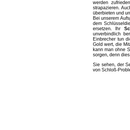
werden zufriede
strapazieren. Au
überbieten und u
Bei unserem Aufsp
dem Schlüsseldie
ersetzen. Ihr
Sc
unverbindlich be
Einbrecher tun di
Gold wert, die Mi
kann man ohne So
sorgen, denn dies 
Sie sehen, der Se
von Schloß-Probl