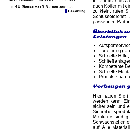
Ihr Zündschloss a
auch Koffer mit e
mit
4.8
Sternen von
5
Sternen bewertet.
zu klein, rufen S
Bewertung
Schlüsseldienst 
passenden Partne
Überblick u
Leistungen
Aufsperrservic
Türöffnung gan
Schnelle Hilfe,
Schließanlage
Kompetente Ber
Schnelle Monta
Produkte namh
Vorbeugen g
Hier haben Sie i
werden kann. Ein
sicher sein und e
Sicherheitsprod
Monteure sind g
Schwachstellen es
auf. Alle Materi