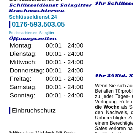
Ihr Schlüss
Schlüsseldienst Salzgitter
Bruchmachtersen
Schlüsseldienst 24
0176-593.503.05
Bruchmachtersen
Salzgitter
Öffnungszeiten
Montag:
00:01 - 24:00
Dienstag:
00:01 - 24:00
Mittwoch:
00:01 - 24:00
Donnerstag:
00:01 - 24:00
Ihr 24Std. 
Freitag:
00:01 - 24:00
Wenn Sie sich aus
Samstag:
00:01 - 24:00
Bei allen Türprob
Sonntag:
00:01 - 24:00
zu jeder Tages- 
Verfügung. Rufen
die Woche
als Sc
Einbruchschutz
den Nachweis, d
Unberechtigter Z
einem Berechtigte
Safes verloren ha
Schlüsseldienst 24 ist durch
349
Kunden