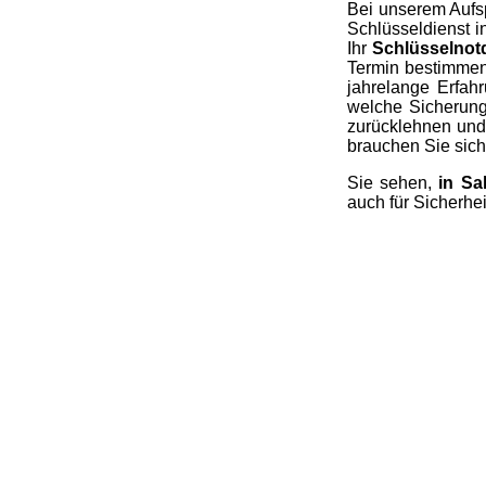
Bei unserem Aufsp
Schlüsseldienst i
Ihr
Schlüsselnotdi
Termin bestimmen 
jahrelange Erfahr
welche Sicherunge
zurücklehnen und 
brauchen Sie sich 
Sie sehen,
in Sa
auch für Sicherhei