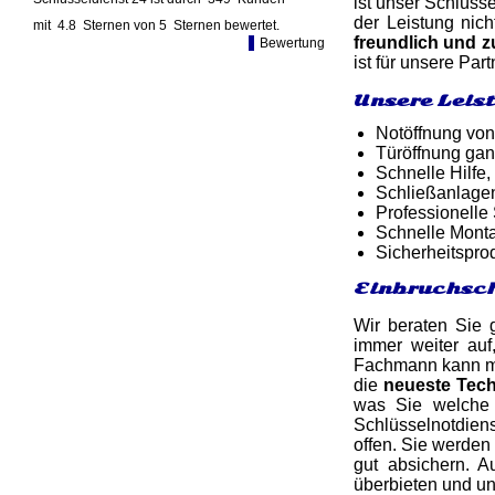
ist unser Schlüss
der Leistung nic
mit
4.8
Sternen von
5
Sternen bewertet.
freundlich und
Bewertung
ist für unsere Pa
Unsere Leis
Notöffnung von
Türöffnung gan
Schnelle Hilfe,
Schließanlagen
Professionelle
Schnelle Monta
Sicherheitspro
Einbruchsch
Wir beraten Sie 
immer weiter auf
Fachmann kann ma
die
neueste Tec
was Sie welche 
Schlüsselnotdiens
offen. Sie werden
gut absichern. 
überbieten und u