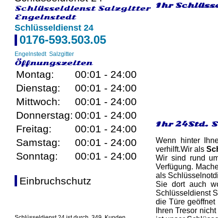
Ihr Schlüsse
Schlüsseldienst Salzgitter
Engelnstedt
Schlüsseldienst 24
0176-593.503.05
Engelnstedt
Salzgitter
Öffnungszeiten
Montag:
00:01 - 24:00
Dienstag:
00:01 - 24:00
Mittwoch:
00:01 - 24:00
Donnerstag:
00:01 - 24:00
Ihr 24Std. 
Freitag:
00:01 - 24:00
Wenn hinter Ihn
Samstag:
00:01 - 24:00
verhilft.Wir als
Sch
Sonntag:
00:01 - 24:00
Wir sind rund um
Verfügung. Mache
als Schlüsselnotd
Einbruchschutz
Sie dort auch wo
Schlüsseldienst S
die Türe geöffnet
Ihren Tresor nich
Schlüsseldienst 24 ist durch
349
Kunden