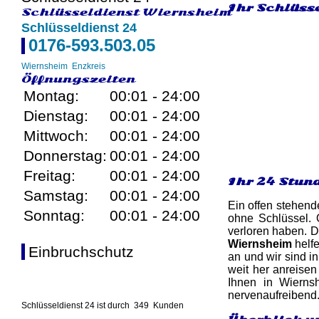
Ihr Schlüsse
Schlüsseldienst Wiernsheim
Schlüsseldienst 24
0176-593.503.05
Wiernsheim
Enzkreis
Öffnungszeiten
Montag:
00:01 - 24:00
Dienstag:
00:01 - 24:00
Mittwoch:
00:01 - 24:00
Donnerstag:
00:01 - 24:00
Freitag:
00:01 - 24:00
Ihr 24 Stun
Samstag:
00:01 - 24:00
Ein offen stehend
Sonntag:
00:01 - 24:00
ohne Schlüssel. 
verloren haben. D
Wiernsheim
helfe
Einbruchschutz
an und wir sind i
weit her anreise
Ihnen in Wierns
nervenaufreibend.
Schlüsseldienst 24 ist durch
349
Kunden