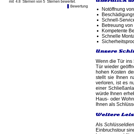
Überblick u
mit
4.8
Sternen von
5
Sternen bewertet.
Bewertung
Notöffnung von
Beschädigungsf
Schnell-Service
Betreuung von
Kompetente Ber
Schnelle Monta
Sicherheitspro
Unsere Schl
Wenn die Tür ins S
Tür wieder geöff
hohen Kosten der
stellt sie Ihnen
verloren, ist es 
einer Schließanl
würde Ihnen erheb
Haus- oder Wohnun
Ihnen als Schlüss
Weitere Lei
Als
Schlüsseldie
Einbruchstour sin