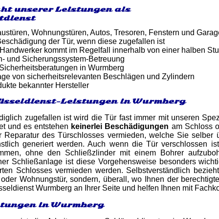
ht unserer Leistungen als
tdienst
ustüren, Wohnungstüren, Autos, Tresoren, Fenstern und Gara
eschädigung der Tür, wenn diese zugefallen ist
er Handwerker kommt im Regelfall innerhalb von einer halben St
n- und Sicherungssystem-Betreuung
 Sicherheitsberatungen in Wurmberg
ge von sicherheitsrelevanten Beschlägen und Zylindern
dukte bekannter Hersteller
üsseldienst-Leistungen in Wurmberg
iglich zugefallen ist wird die Tür fast immer mit unseren Spez
net und es entstehen
keinerlei Beschädigungen
am Schloss o
r Reparatur des Türschlosses vermieden, welche Sie selbe
stlich generiert werden. Auch wenn die Tür verschlossen i
men, ohne den Schließzlinder mit einem Bohrer aufzuboh
er Schließanlage ist diese Vorgehensweise besonders wicht
rten Schlosses vermieden werden. Selbstverständlich bezieht
oder Wohnungstür, sondern, überall, wo Ihnen der berechtigte 
üsseldienst Wurmberg an Ihrer Seite und helfen Ihnen mit Fach
stungen in Wurmberg