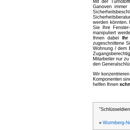
Mit der Türnotöf
Ganoven immer a
Sicherheitsbesc
Sicherheitsberat
werden könnten. 
Sie Ihre Fenster
manipuliert werd
Ihnen dabei
Ihr
zugeschnittene Si
Wohnung / dem E
Zugangsberechtig
Mitarbeiter nur zu
den Generalschlüs
Wir konzentrieren
Komponenten sind 
helfen Ihnen
schn
"Schlüsseldien
»
Wurmberg-Ne