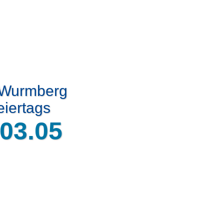
t Wurmberg
eiertags
03.05