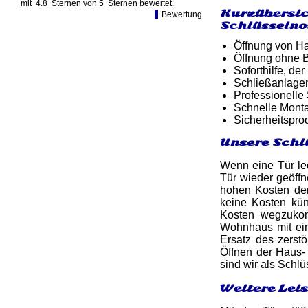
mit
4.8
Sternen von
5
Sternen bewertet.
Kurzübersic
Bewertung
Schlüsselno
Öffnung von Ha
Öffnung ohne B
Soforthilfe, d
Schließanlage
Professionelle
Schnelle Monta
Sicherheitspro
Unsere Schl
Wenn eine Tür led
Tür wieder geöff
hohen Kosten de
keine Kosten kün
Kosten wegzukom
Wohnhaus mit ein
Ersatz des zerstö
Öffnen der Haus- 
sind wir als Schl
Weitere Lei