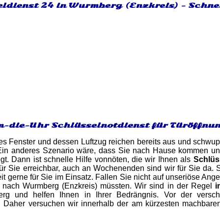
eldienst 24 in Wurmberg (Enzkreis) - Schne
-die-Uhr Schlüsselnotdienst für Türöffnu
es Fenster und dessen Luftzug reichen bereits aus und schwupp
Ein anderes Szenario wäre, dass Sie nach Hause kommen und f
gt. Dann ist schnelle Hilfe vonnöten, die wir Ihnen als
Schlüs
ür Sie erreichbar, auch an Wochenenden sind wir für Sie da. St
t gerne für Sie im Einsatz. Fallen Sie nicht auf unseriöse Ang
n nach Wurmberg (Enzkreis) müssten. Wir sind in der Regel
i
rg und helfen Ihnen in Ihrer Bedrängnis. Vor der versch
. Daher versuchen wir innerhalb der am kürzesten machbaren