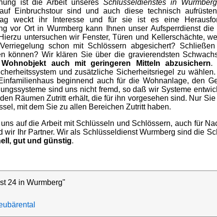
fnung ist die Arbeit unseres
Schlüsseldienstes in Wurmberg
uf Einbruchstour sind und auch diese technisch aufrüste
hlag weckt ihr Interesse und für sie ist es eine Herausf
ung vor Ort in Wurmberg kann Ihnen unser Aufsperrdienst die
Hierzu untersuchen wir Fenster, Türen und Kellerschächte, 
-Verriegelung schon mit Schlössern abgesichert? Schließen
en können? Wir klären Sie über die gravierendsten Schwachst
 Wohnobjekt auch mit geringeren Mitteln abzusichern
.
cherheitssystem und zusätzliche Sicherheitsriegel zu wählen
infamilienhaus beginnend auch für die Wohnanlage, den Ge
ungssysteme sind uns nicht fremd, so daß wir Systeme entwic
 den Räumen Zutritt erhält, die für ihn vorgesehen sind. Nur Si
sel, mit dem Sie zu allen Bereichen Zutritt haben.
 uns auf die Arbeit mit Schlüsseln und Schlössern, auch für 
wir Ihr Partner. Wir als Schlüsseldienst Wurmberg sind die Sch
ell, gut und günstig
.
st 24 in Wurmberg"
ubärental