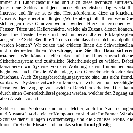
immer auf Einbruchstour sind und auch diese technisch aufrüsten,
jedes neue Schloss und jeder neue Sicherheitsbeschlag weckt ihr
Interesse und für sie ist es eine Herausforderung, diese zu knacken.
Unser Aufsperrdienst in Illingen (Württemberg) hilft Ihnen, wenn Sie
sich gegen diese Ganoven wehren wollen. Hierzu untersuchen wir
Fenster, Türen und Kellerschächte, welche als Zugang dienen können.
Sind Ihre Fenster bereits mit fast unüberwindbaren Pilzkopfzapfen
ausgerüstet? Schließen Ihre Türen so dicht, dass diese nicht manipuliert
werden können? Wir zeigen und erklären Ihnen die Schwachstellen
und unterbreiten Ihnen
Vorschläge, wie Sie Ihr Haus sicherer
machen
. Wir können helfen das auf Ihr Haus zugeschnittene
Sicherheitssystem und zusätzliche Sicherheitsriegel zu wählen. Dabei
konzipieren wir Systeme von der Wohnung / dem Einfamilienhaus
beginnend auch für die Wohnanlage, den Gewerbebetrieb oder das
Bürohaus. Auch Zugangsberechtigungssysteme sind uns nicht fremd,
so daß wir Systeme entwickeln können, in welchem nur berechtigte
Personen den Zugang zu speziellen Bereichen erhalten. Dies kann
durch einen Generalschlüssel geregelt werden, welcher den Zugang zu
allen Arealen zulässt.
Schlüssel und Schlösser sind unser Metier, auch für Nachrüstungen
und Austausch vorhandener Komponenten sind wir Ihr Partner. Wir als
Schlüsseldienst Illingen (Württemberg) sind die Schlüssel-Profis, die
immer für Sie im Einsatz sind und das
schnell und günstig
.