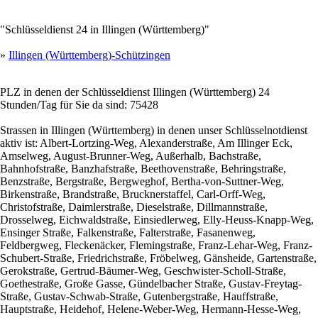
"Schlüsseldienst 24 in Illingen (Württemberg)"
»
Illingen (Württemberg)-Schützingen
PLZ in denen der Schlüsseldienst Illingen (Württemberg) 24
Stunden/Tag für Sie da sind: 75428
Strassen in Illingen (Württemberg) in denen unser Schlüsselnotdienst
aktiv ist: Albert-Lortzing-Weg, Alexanderstraße, Am Illinger Eck,
Amselweg, August-Brunner-Weg, Außerhalb, Bachstraße,
Bahnhofstraße, Banzhafstraße, Beethovenstraße, Behringstraße,
Benzstraße, Bergstraße, Bergweghof, Bertha-von-Suttner-Weg,
Birkenstraße, Brandstraße, Brucknerstaffel, Carl-Orff-Weg,
Christofstraße, Daimlerstraße, Dieselstraße, Dillmannstraße,
Drosselweg, Eichwaldstraße, Einsiedlerweg, Elly-Heuss-Knapp-Weg,
Ensinger Straße, Falkenstraße, Falterstraße, Fasanenweg,
Feldbergweg, Fleckenäcker, Flemingstraße, Franz-Lehar-Weg, Franz-
Schubert-Straße, Friedrichstraße, Fröbelweg, Gänsheide, Gartenstraße,
Gerokstraße, Gertrud-Bäumer-Weg, Geschwister-Scholl-Straße,
Goethestraße, Große Gasse, Gündelbacher Straße, Gustav-Freytag-
Straße, Gustav-Schwab-Straße, Gutenbergstraße, Hauffstraße,
Hauptstraße, Heidehof, Helene-Weber-Weg, Hermann-Hesse-Weg,