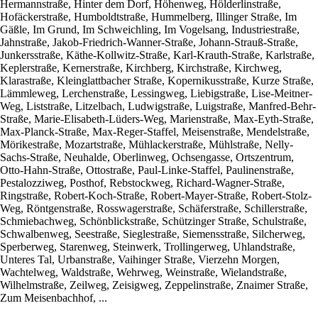
Hermannstraße, Hinter dem Dorf, Höhenweg, Hölderlinstraße,
Hofäckerstraße, Humboldtstraße, Hummelberg, Illinger Straße, Im
Gäßle, Im Grund, Im Schweichling, Im Vogelsang, Industriestraße,
Jahnstraße, Jakob-Friedrich-Wanner-Straße, Johann-Strauß-Straße,
Junkersstraße, Käthe-Kollwitz-Straße, Karl-Krauth-Straße, Karlstraße,
Keplerstraße, Kernerstraße, Kirchberg, Kirchstraße, Kirchweg,
Klarastraße, Kleinglattbacher Straße, Kopernikusstraße, Kurze Straße,
Lämmleweg, Lerchenstraße, Lessingweg, Liebigstraße, Lise-Meitner-
Weg, Liststraße, Litzelbach, Ludwigstraße, Luigstraße, Manfred-Behr-
Straße, Marie-Elisabeth-Lüders-Weg, Marienstraße, Max-Eyth-Straße,
Max-Planck-Straße, Max-Reger-Staffel, Meisenstraße, Mendelstraße,
Mörikestraße, Mozartstraße, Mühlackerstraße, Mühlstraße, Nelly-
Sachs-Straße, Neuhalde, Oberlinweg, Ochsengasse, Ortszentrum,
Otto-Hahn-Straße, Ottostraße, Paul-Linke-Staffel, Paulinenstraße,
Pestalozziweg, Posthof, Rebstockweg, Richard-Wagner-Straße,
Ringstraße, Robert-Koch-Straße, Robert-Mayer-Straße, Robert-Stolz-
Weg, Röntgenstraße, Rosswagerstraße, Schäferstraße, Schillerstraße,
Schmiebachweg, Schönblickstraße, Schützinger Straße, Schulstraße,
Schwalbenweg, Seestraße, Sieglestraße, Siemensstraße, Silcherweg,
Sperberweg, Starenweg, Steinwerk, Trollingerweg, Uhlandstraße,
Unteres Tal, Urbanstraße, Vaihinger Straße, Vierzehn Morgen,
Wachtelweg, Waldstraße, Wehrweg, Weinstraße, Wielandstraße,
Wilhelmstraße, Zeilweg, Zeisigweg, Zeppelinstraße, Znaimer Straße,
Zum Meisenbachhof, ...