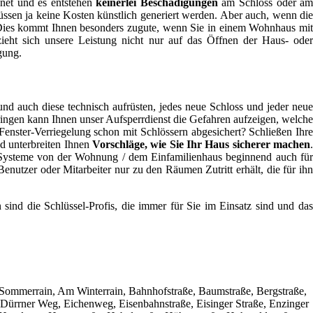
fnet und es entstehen
keinerlei Beschädigungen
am Schloss oder a
sen ja keine Kosten künstlich generiert werden. Aber auch, wenn die
en. Dies kommt Ihnen besonders zugute, wenn Sie in einem Wohnhaus mit
zieht sich unsere Leistung nicht nur auf das Öffnen der Haus- oder
gung.
nd auch diese technisch aufrüsten, jedes neue Schloss und jeder neu
springen kann Ihnen unser Aufsperrdienst die Gefahren aufzeigen, welche
enster-Verriegelung schon mit Schlössern abgesichert? Schließen Ihre
nd unterbreiten Ihnen
Vorschläge, wie Sie Ihr Haus sicherer machen
ir Systeme von der Wohnung / dem Einfamilienhaus beginnend auch für
nutzer oder Mitarbeiter nur zu den Räumen Zutritt erhält, die für ihn
n sind die Schlüssel-Profis, die immer für Sie im Einsatz sind und das
m Sommerrain, Am Winterrain, Bahnhofstraße, Baumstraße, Bergstraße,
 Dürrner Weg, Eichenweg, Eisenbahnstraße, Eisinger Straße, Enzinger