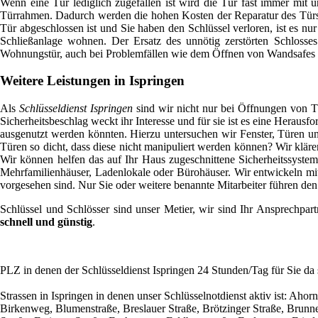
Wenn eine Tür lediglich zugefallen ist wird die Tür fast immer mit 
Türrahmen. Dadurch werden die hohen Kosten der Reparatur des Türsc
Tür abgeschlossen ist und Sie haben den Schlüssel verloren, ist es n
Schließanlage wohnen. Der Ersatz des unnötig zerstörten Schlosses
Wohnungstür, auch bei Problemfällen wie dem Öffnen von Wandsafes un
Weitere Leistungen in Ispringen
Als
Schlüsseldienst Ispringen
sind wir nicht nur bei Öffnungen von Tü
Sicherheitsbeschlag weckt ihr Interesse und für sie ist es eine Heraus
ausgenutzt werden könnten. Hierzu untersuchen wir Fenster, Türen un
Türen so dicht, dass diese nicht manipuliert werden können? Wir klär
Wir können helfen das auf Ihr Haus zugeschnittene Sicherheitssyste
Mehrfamilienhäuser, Ladenlokale oder Bürohäuser. Wir entwickeln mit 
vorgesehen sind. Nur Sie oder weitere benannte Mitarbeiter führen den 
Schlüssel und Schlösser sind unser Metier, wir sind Ihr Ansprechpartn
schnell und günstig
.
PLZ in denen der Schlüsseldienst Ispringen 24 Stunden/Tag für Sie da
Strassen in Ispringen in denen unser Schlüsselnotdienst aktiv ist: 
Birkenweg, Blumenstraße, Breslauer Straße, Brötzinger Straße, Brunn