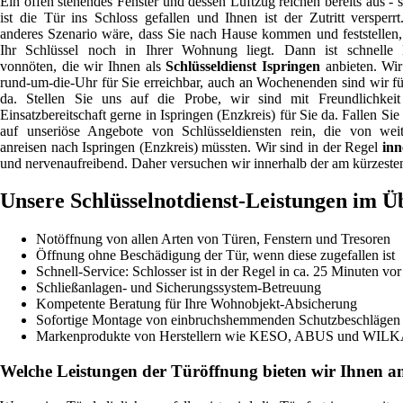
Ein offen stehendes Fenster und dessen Luftzug reichen bereits aus - 
ist die Tür ins Schloss gefallen und Ihnen ist der Zutritt versperrt
anderes Szenario wäre, dass Sie nach Hause kommen und feststellen,
Ihr Schlüssel noch in Ihrer Wohnung liegt. Dann ist schnelle 
vonnöten, die wir Ihnen als
Schlüsseldienst Ispringen
anbieten. Wir
rund-um-die-Uhr für Sie erreichbar, auch an Wochenenden sind wir fü
da. Stellen Sie uns auf die Probe, wir sind mit Freundlichkei
Einsatzbereitschaft gerne in Ispringen (Enzkreis) für Sie da. Fallen Sie
auf unseriöse Angebote von Schlüsseldiensten rein, die von wei
anreisen nach Ispringen (Enzkreis) müssten. Wir sind in der Regel
inn
und nervenaufreibend. Daher versuchen wir innerhalb der am kürzesten 
Unsere Schlüsselnotdienst-Leistungen im Ü
Notöffnung von allen Arten von Türen, Fenstern und Tresoren
Öffnung ohne Beschädigung der Tür, wenn diese zugefallen ist
Schnell-Service: Schlosser ist in der Regel in ca. 25 Minuten vor
Schließanlagen- und Sicherungssystem-Betreuung
Kompetente Beratung für Ihre Wohnobjekt-Absicherung
Sofortige Montage von einbruchshemmenden Schutzbeschlägen u
Markenprodukte von Herstellern wie KESO, ABUS und WIL
Welche Leistungen der Türöffnung bieten wir Ihnen a