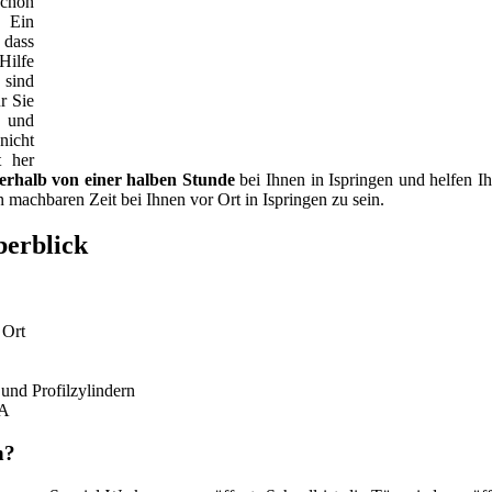
schon
. Ein
 dass
Hilfe
 sind
r Sie
t und
 nicht
t her
erhalb von einer halben Stunde
bei Ihnen in Ispringen und helfen Ih
machbaren Zeit bei Ihnen vor Ort in Ispringen zu sein.
berblick
 Ort
nd Profilzylindern
KA
n?