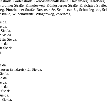
denstraße, Gartenstraße, Genossenschaftsstraße, Häldenweg, Hardtweg,
ieselbronner Straße, Klinglesweg, Königsberger Straße, Kraichgau Stra
, Pforzheimer Straße, Rosenstraße, Schillerstraße, Schmalzgasse, Sch
ldstraße, Wilhelmstraße, Wingertweg, Zwerweg, ...
e da.
e da.
 Sie da.
r Sie da.
 für Sie da.
ie da.
r Sie da.
a.
.
e da.
ausen (Enzkreis) für Sie da.
ie da.
ie da.
e da.
ie da.
 Sie da.
Sie da.
r Sie da.