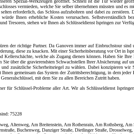
unseren Spezial-Werkzeugen geöffnet. Schnell ist die Tür wieder geöf
hlosses vermieden, welche Sie selber übernehmen müssten und es müs
ur selten erforderlich, das Schloss aufzubohren und dabei zu zerstör
 würde Ihnen erhebliche Kosten verursachen. Selbstverständlich be
d Tresoren, stehen wir Ihnen als Schlüsseldienst Ispringen zur Verfü
ren der richtige Partner. Da Ganoven immer auf Einbruchstour sind u
forderung, diese zu knacken. Mit einer Sicherheitsberatung vor Ort in I
d Kellerschächte, welche als Zugang dienen können. Haben Sie Ihre F
en Sie über die gravierendsten Schwachstellen Ihrer Absicherung auf u
m und zusätzliche Sicherheitsriegel zu wählen. Dabei konzipieren w
Ihnen gemeinsam das System der Zutrittsberechtigung, in dem jeder Be
Generalschlüssel, mit dem Sie zu allen Bereichen Zutritt haben.
er für Schlüssel-Probleme aller Art. Wir als Schlüsseldienst Ispringe
 sind: 75228
Ahornweg, Altenweg, Am Breitenstein, Am Rothenrain, Am Rothsberg, A
enstraße, Buchenweg, Danziger Straße, Dietlinger Straße, Drosselweg,