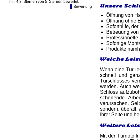
mit
4.8
Sternen von
5
Sternen bewertet.
Unsere Schl
Bewertung
Öffnung von Ha
Öffnung ohne B
Soforthilfe, d
Betreuung von
Professionelle
Sofortige Mon
Produkte namh
Welche Leis
Wenn eine Tür led
schnell und ga
Türschlosses ver
werden. Auch we
Schloss aufzuboh
schonende Arbei
verursachen. Sel
sondern, überall, 
Ihrer Seite und h
Weitere Lei
Mit der Türnotöff