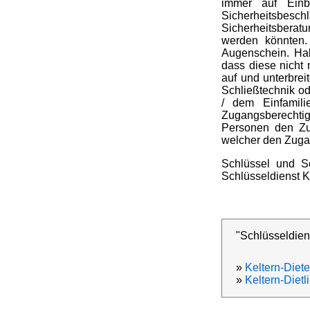
immer auf Einb
Sicherheitsbesc
Sicherheitsberat
werden könnten.
Augenschein. Hab
dass diese nicht 
auf und unterbre
Schließtechnik o
/ dem Einfamil
Zugangsberechtig
Personen den Zug
welcher den Zugan
Schlüssel und Sc
Schlüsseldienst Ke
"Schlüsseldiens
»
Keltern-Diet
»
Keltern-Dietl