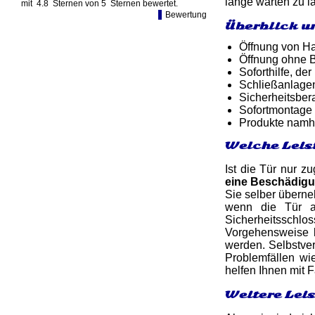
lange warten zu la
mit
4.8
Sternen von
5
Sternen bewertet.
Bewertung
Überblick u
Öffnung von Ha
Öffnung ohne B
Soforthilfe, d
Schließanlage
Sicherheitsber
Sofortmontage 
Produkte namh
Welche Leis
Ist die Tür nur z
eine Beschädig
Sie selber überne
wenn die Tür ab
Sicherheitsschlo
Vorgehensweise b
werden. Selbstver
Problemfällen wi
helfen Ihnen mit
Weitere Lei