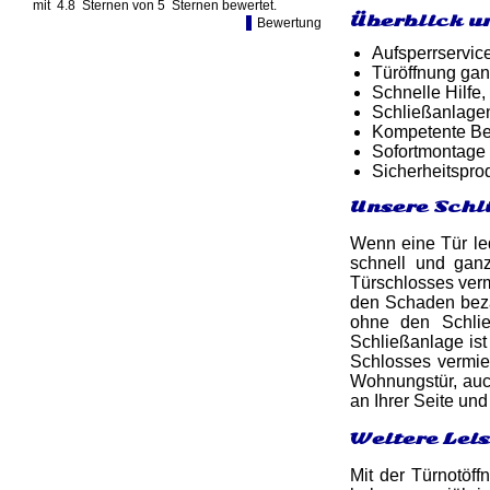
mit
4.8
Sternen von
5
Sternen bewertet.
Überblick u
Bewertung
Aufsperrservic
Türöffnung gan
Schnelle Hilfe,
Schließanlage
Kompetente Ber
Sofortmontage 
Sicherheitspro
Unsere Schl
Wenn eine Tür led
schnell und ga
Türschlosses verm
den Schaden beza
ohne den Schlie
Schließanlage is
Schlosses vermied
Wohnungstür, auch
an Ihrer Seite un
Weitere Lei
Mit der Türnotöff