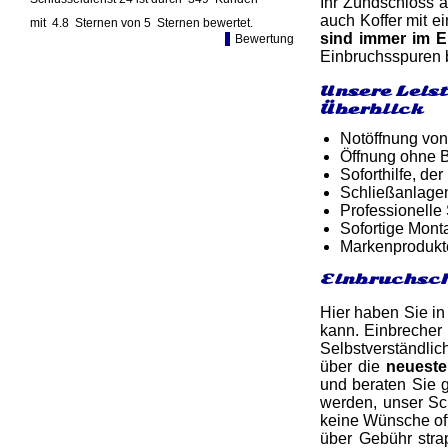
Ihr Zündschloss a
auch Koffer mit e
mit
4.8
Sternen von
5
Sternen bewertet.
sind immer im E
Bewertung
Einbruchsspuren b
Unsere Leis
Überblick
Notöffnung von
Öffnung ohne B
Soforthilfe, d
Schließanlagen
Professionelle
Sofortige Mon
Markenprodukt
Einbruchsch
Hier haben Sie in
kann. Einbrecher 
Selbstverständlic
über die
neueste
und beraten Sie g
werden, unser Sch
keine Wünsche off
über Gebühr stra