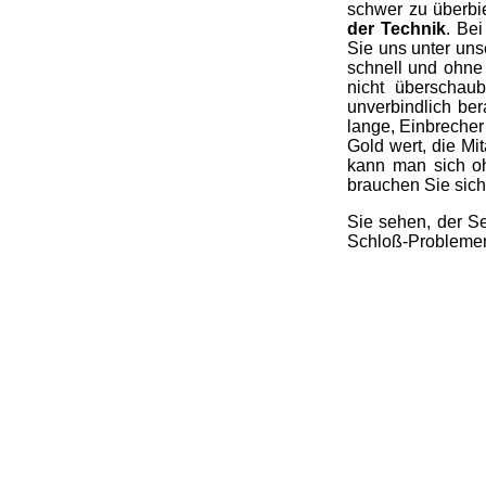
schwer zu überbi
der Technik
. Be
Sie uns unter uns
schnell und ohne 
nicht überschau
unverbindlich ber
lange, Einbrecher
Gold wert, die Mi
kann man sich o
brauchen Sie sic
Sie sehen, der Se
Schloß-Problemen