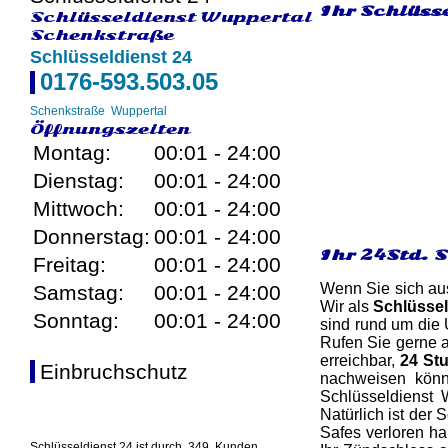
Ihr Schlüss
Schlüsseldienst Wuppertal
Schenkstraße
Schlüsseldienst 24
0176-593.503.05
Schenkstraße
Wuppertal
Öffnungszeiten
Montag:
00:01 - 24:00
Dienstag:
00:01 - 24:00
Mittwoch:
00:01 - 24:00
Donnerstag:
00:01 - 24:00
Ihr 24Std. 
Freitag:
00:01 - 24:00
Wenn Sie sich aus
Samstag:
00:01 - 24:00
Wir als
Schlüssel
Sonntag:
00:01 - 24:00
sind rund um die 
Rufen Sie gerne a
erreichbar,
24 St
Einbruchschutz
nachweisen könn
Schlüsseldienst 
Natürlich ist der
Safes verloren ha
Schlüsseldienst 24 ist durch
349
Kunden