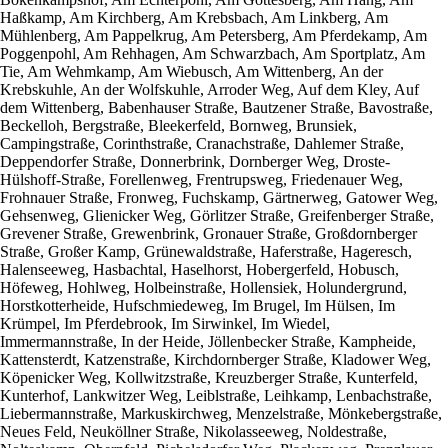
Haßkamp, Am Kirchberg, Am Krebsbach, Am Linkberg, Am
Mühlenberg, Am Pappelkrug, Am Petersberg, Am Pferdekamp, Am
Poggenpohl, Am Rehhagen, Am Schwarzbach, Am Sportplatz, Am
Tie, Am Wehmkamp, Am Wiebusch, Am Wittenberg, An der
Krebskuhle, An der Wolfskuhle, Arroder Weg, Auf dem Kley, Auf
dem Wittenberg, Babenhauser Straße, Bautzener Straße, Bavostraße,
Beckelloh, Bergstraße, Bleekerfeld, Bornweg, Brunsiek,
Campingstraße, Corinthstraße, Cranachstraße, Dahlemer Straße,
Deppendorfer Straße, Donnerbrink, Dornberger Weg, Droste-
Hülshoff-Straße, Forellenweg, Frentrupsweg, Friedenauer Weg,
Frohnauer Straße, Fronweg, Fuchskamp, Gärtnerweg, Gatower Weg,
Gehsenweg, Glienicker Weg, Görlitzer Straße, Greifenberger Straße,
Grevener Straße, Grewenbrink, Gronauer Straße, Großdornberger
Straße, Großer Kamp, Grünewaldstraße, Haferstraße, Hageresch,
Halenseeweg, Hasbachtal, Haselhorst, Hobergerfeld, Hobusch,
Höfeweg, Hohlweg, Holbeinstraße, Hollensiek, Holundergrund,
Horstkotterheide, Hufschmiedeweg, Im Brugel, Im Hülsen, Im
Krümpel, Im Pferdebrook, Im Sirwinkel, Im Wiedel,
Immermannstraße, In der Heide, Jöllenbecker Straße, Kampheide,
Kattensterdt, Katzenstraße, Kirchdornberger Straße, Kladower Weg,
Köpenicker Weg, Kollwitzstraße, Kreuzberger Straße, Kunterfeld,
Kunterhof, Lankwitzer Weg, Leiblstraße, Leihkamp, Lenbachstraße,
Liebermannstraße, Markuskirchweg, Menzelstraße, Mönkebergstraße,
Neues Feld, Neuköllner Straße, Nikolasseeweg, Noldestraße,