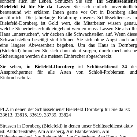
sondern auch Ihr Leben. Schützen Sie sich,
Ihr Schlüsseldienst
Bielefeld ist für Sie da
. Lassen Sie sich einfach unverbindlic
beratenund wir erklären Ihnen gerne vor Ort in Dornberg alles
ausführlich. Die jahrelange Erfahrung unseres Schlüsseldienstes in
Bielefeld-Dornberg ist Gold wert, die Mitarbeiter wissen genau,
welche Sicherheitstechnik eingebaut werden muss. Lassen Sie also Ihr
Haus „untersuchen“, wir decken alle Schwachstellen auf. Wenn diese
Schwachstellen beseitigt sind können Sie sich ohne Angst auch auf
eine längere Abwesenheit begeben. Um das Haus in Dornberg
(Bielefeld) brauchen Sie sich dann nicht sorgen, durch mechanische
Sicherungen werden die meisten Einbrecher abgeschreckt.
Sie sehen,
in Bielefeld-Dornberg ist Schlüsseldienst 24
de
Ansprechpartner für alle Arten von Schloß-Problemen und
Einbruchschutz.
PLZ in denen der Schlüsseldienst Bielefeld-Dornberg für Sie da ist:
33613, 33615, 33619, 33739, 33824
Strassen in Dornberg (Bielefeld) in denen unser Schlüsseldienst aktiv
ist: Altdorferstraße, Am Arnsberg, Am Blankenstein, Am
Bökenkampshof, Am Echterpöhl, Am Gottesberg, Am Hang, Am