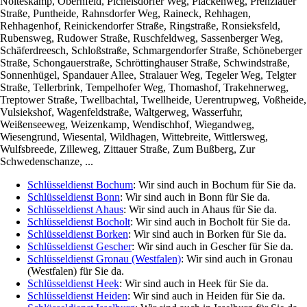
Nolteskamp, Obernfeld, Pichelsdorfer Weg, Plackenweg, Prenzlauer
Straße, Puntheide, Rahnsdorfer Weg, Raineck, Rehhagen,
Rehhagenhof, Reinickendorfer Straße, Ringstraße, Ronsieksfeld,
Rubensweg, Rudower Straße, Ruschfeldweg, Sassenberger Weg,
Schäferdreesch, Schloßstraße, Schmargendorfer Straße, Schöneberger
Straße, Schongauerstraße, Schröttinghauser Straße, Schwindstraße,
Sonnenhügel, Spandauer Allee, Stralauer Weg, Tegeler Weg, Telgter
Straße, Tellerbrink, Tempelhofer Weg, Thomashof, Trakehnerweg,
Treptower Straße, Twellbachtal, Twellheide, Uerentrupweg, Voßheide,
Vulsiekshof, Wagenfeldstraße, Waltgerweg, Wasserfuhr,
Weißenseeweg, Weizenkamp, Wendischhof, Wiegandweg,
Wiesengrund, Wiesental, Wildhagen, Wittebreite, Wittlersweg,
Wulfsbreede, Zilleweg, Zittauer Straße, Zum Bußberg, Zur
Schwedenschanze, ...
Schlüsseldienst Bochum
: Wir sind auch in Bochum für Sie da.
Schlüsseldienst Bonn
: Wir sind auch in Bonn für Sie da.
Schlüsseldienst Ahaus
: Wir sind auch in Ahaus für Sie da.
Schlüsseldienst Bocholt
: Wir sind auch in Bocholt für Sie da.
Schlüsseldienst Borken
: Wir sind auch in Borken für Sie da.
Schlüsseldienst Gescher
: Wir sind auch in Gescher für Sie da.
Schlüsseldienst Gronau (Westfalen)
: Wir sind auch in Gronau
(Westfalen) für Sie da.
Schlüsseldienst Heek
: Wir sind auch in Heek für Sie da.
Schlüsseldienst Heiden
: Wir sind auch in Heiden für Sie da.