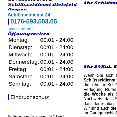
Ihr Schlüsse
Schlüsseldienst Bielefeld
Heepen
Schlüsseldienst 24
0176-593.503.05
Heepen
Bielefeld
Öffnungszeiten
Montag:
00:01 - 24:00
Dienstag:
00:01 - 24:00
Mittwoch:
00:01 - 24:00
Donnerstag:
00:01 - 24:00
Ihr 24Std. S
Freitag:
00:01 - 24:00
Wenn Sie sich a
Samstag:
00:01 - 24:00
Schlüsseldienst 
Sonntag:
00:01 - 24:00
die Uhr im Schlü
Verfügung. Rufen
die Woche
als S
Einbruchschutz
Nachweis, dass Si
dass der Schlüsse
Wir sind auch die
Ihr Garagenschloß
Schlüsseldienst 24 ist durch
349
Kunden