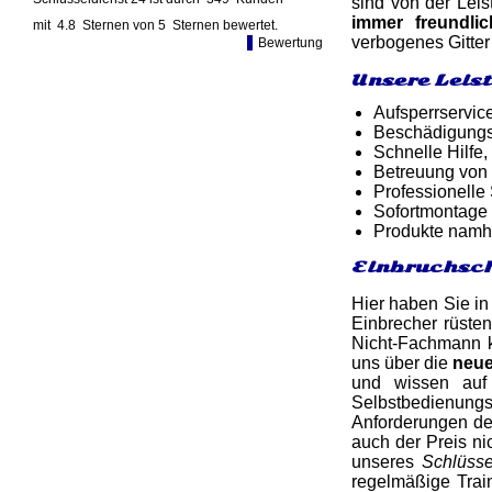
sind von der Leis
immer freundl
mit
4.8
Sternen von
5
Sternen bewertet.
verbogenes Gitter
Bewertung
Unsere Leis
Aufsperrservic
Beschädigungsf
Schnelle Hilfe,
Betreuung von
Professionelle
Sofortmontage 
Produkte namh
Einbruchsch
Hier haben Sie in
Einbrecher rüsten
Nicht-Fachmann k
uns über die
neue
und wissen auf 
Selbstbedienungsl
Anforderungen de
auch der Preis ni
unseres
Schlüsse
regelmäßige Tra