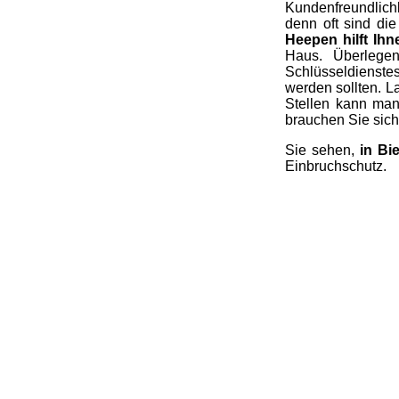
Kundenfreundlichk
denn oft sind di
Heepen hilft Ihn
Haus. Überlege
Schlüsseldienstes
werden sollten. L
Stellen kann man
brauchen Sie sich 
Sie sehen,
in Bi
Einbruchschutz.