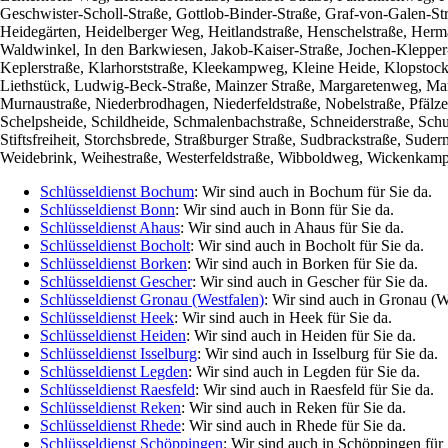
Geschwister-Scholl-Straße, Gottlob-Binder-Straße, Graf-von-Galen-St
Heidegärten, Heidelberger Weg, Heitlandstraße, Henschelstraße, Herm
Waldwinkel, In den Barkwiesen, Jakob-Kaiser-Straße, Jochen-Klepper-S
Keplerstraße, Klarhorststraße, Kleekampweg, Kleine Heide, Klopstoc
Liethstück, Ludwig-Beck-Straße, Mainzer Straße, Margaretenweg, Ma
Murnaustraße, Niederbrodhagen, Niederfeldstraße, Nobelstraße, Pfälze
Schelpsheide, Schildheide, Schmalenbachstraße, Schneiderstraße, Schu
Stiftsfreiheit, Storchsbrede, Straßburger Straße, Sudbrackstraße, Sude
Weidebrink, Weihestraße, Westerfeldstraße, Wibboldweg, Wickenkamp,
Schlüsseldienst Bochum
: Wir sind auch in Bochum für Sie da.
Schlüsseldienst Bonn
: Wir sind auch in Bonn für Sie da.
Schlüsseldienst Ahaus
: Wir sind auch in Ahaus für Sie da.
Schlüsseldienst Bocholt
: Wir sind auch in Bocholt für Sie da.
Schlüsseldienst Borken
: Wir sind auch in Borken für Sie da.
Schlüsseldienst Gescher
: Wir sind auch in Gescher für Sie da.
Schlüsseldienst Gronau (Westfalen)
: Wir sind auch in Gronau (We
Schlüsseldienst Heek
: Wir sind auch in Heek für Sie da.
Schlüsseldienst Heiden
: Wir sind auch in Heiden für Sie da.
Schlüsseldienst Isselburg
: Wir sind auch in Isselburg für Sie da.
Schlüsseldienst Legden
: Wir sind auch in Legden für Sie da.
Schlüsseldienst Raesfeld
: Wir sind auch in Raesfeld für Sie da.
Schlüsseldienst Reken
: Wir sind auch in Reken für Sie da.
Schlüsseldienst Rhede
: Wir sind auch in Rhede für Sie da.
Schlüsseldienst Schöppingen
: Wir sind auch in Schöppingen für 