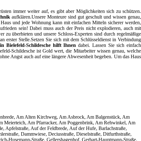
üsten immer weiter auf, es gibt aber Möglichkeiten sich zu schützen.
chnik
aufklären.Unsere Monteure sind gut geschult und wissen genau
es Haus und jede Wohnung kann mit einfachen Mitteln sicherer werden,
frieden sein! Dabei muss auch der Preis nicht explodieren, auch mi
er zu überbieten und unsere Schloss-Experten sind durch regelmäßig
an erster Stelle.Setzen Sie sich mit dem Schlüsseldienst in Verbindun
in Bielefeld-Schildesche hilft Ihnen
dabei. Lassen Sie sich einfac
lefeld-Schildesche ist Gold wert, die Mitarbeiter wissen genau, welche
ch ohne Angst auch auf eine längere Abwesenheit begeben. Um das Haus
, Altenbrede, Am Alten Kirchweg, Am Asbrock, Am Balgenstück, Am
 Meierteich, Am Pfarracker, Am Poggenbrink, Am Rehwinkel, Am
, Apfelstraße, Auf der Feldbrede, Auf der Hufe, Barlachstraße,
rstraße, Dammwiese, Deciusstraße, Dieselstraße, Ditfurthstraße,
edrich-Husemann-Straße, Gellershagenhof, Gerhart-Hauptmann-Straße,