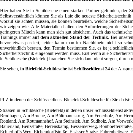
Hier haben Sie in Schildesche einen starken Partner gefunden, der Si
Selbstverständlich können Sie als Laie die neueste Sicherheitstechni
worauf sie achten müssen, sie können beurteilen, welche Sicherheits
wir zeigen wie. Alle Materialien halten den Anforderungen der Siche
geringeren Mitteln kann man sich gut absichern. Auch das technisch
Trainings immer
auf dem aktuellen Stand der Technik
. Bei unsere
bevor etwas passiert, leider kann man im Nachhinein nicht so schne
unverbindlich beraten, den Termin bestimmen Sie, es ist ja schließlic
Sicherheitstechnik eingebaut werden muss. Erst wenn alle Sicherheits
in Schildesche (Bielefeld) brauchen Sie sich dann nicht sorgen, durc
Sie sehen,
in Bielefeld-Schildesche ist Schlüsseldienst 24
der Ansprec
PLZ in denen der Schlüsseldienst Bielefeld-Schildesche für Sie da ist
Strassen in Schildesche (Bielefeld) in denen unser Schlüsseldienst a
Brodhagen, Am Bruche, Am Bültmannskrug, Am Feuerholz, Am Herr
Rottland, Am Rottmannshof, Am Steinsiek, Am Sudholz, Am Vorwerk, An 
Bauerland, Benzstraße, Berenskamp, Bessemerweg, Bonhoefferstraße, B
Echterhoffs Weg, Eichendorffstraße, Elsässer Straße, Fahrenheitweg,