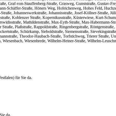
raße, Graf-von-Stauffenberg-Straße, Grasweg, Gunststraße, Gustav-Fr
ann-Schäffer-Straße, Höners Weg, Hofeichenweg, Hohes Feld, Huchzerme
traße, Johanneswerkstraße, Johannisstraße, Josef-Köllner-Straße, Jüli
kstraße, Koblenzer Straße, Kopernikusstraße, Küsterwiese, Kurt-Schu
rswidisstraße, Mathildenstraße, Max-Eyth-Straße, Max-Habermann-Str
r Straße, Plaßstraße, Rappoldstraße, Ringenbergstraße, Röntgenstraße
ckertstraße, Schürkamp, Sieboldstraße, Siemensstraße, Sievekingstraße
rmannstraße, Theodor-Haubach-Straße, Torfstichweg, Trierer Straße, Uni
 Wiesenbach, Wiesenbrede, Wilhelm-Heiner-Straße, Wilhelm-Leuschner
stfalen) für Sie da.
Sie da.