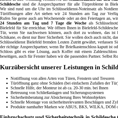
Schildesche
sind die Ansprechpartner für alle Türprobleme in Biele
Wir sind rund um die Uhr im Schlüsseldienst-Noteinsatz als Notdiens
Türöffnungen aller Art stehen wir 24 Stunden am Tag zur Verfü
Rufen Sie gerne auch am Wochenende oder an den Feiertagen an, wir
24 Stunden am Tag und 7 Tage die Woche
als Schlüsselnotd
Bielefeld für Sie erreichbar. Wir öffnen Ihnen in Bielefeld-Schildesche
Tür, wenn Sie nachweisen können, auch dort zu wohnen, das ist 
Schikane, es dient nur Ihrer Sicherheit. Sie wollen doch auch nicht, das
Schlüsseldienst Bielefeld fremden Leuten Zutritt gewährt, verlassen S
der richtige Ansprechpartner, wenn Ihr Briefkastenschloss kaputt ist 
Schloss gibt es eine Lösung, auch Koffer mit einem Zahlenschloss s
beseitigen, auch für Fenster haben wir die passenden Partner. Selbst 
Kurzübersicht unserer Leistungen in Schil
Notöffnung von allen Arten von Türen, Fenstern und Tresoren
Türöffnung ganz ohne Schäden (bei einfachem Zufallen der Tür
Schnelle Hilfe, der Monteur ist ab ca. 20-30 min. bei Ihnen
Betreuung von Schließanlagen und Sicherungssystemen
Sicherheitsberatung zur Absicherung Ihres Wohnobjektes
Schnelle Montage von sicherheitsrelevanten Beschlägen und Zyl
Produkte namhafter Marken wie ABUS, BKS, WILKA, DOM 
Einbruchschutz und Sicherheitstechnik in Schildesche (