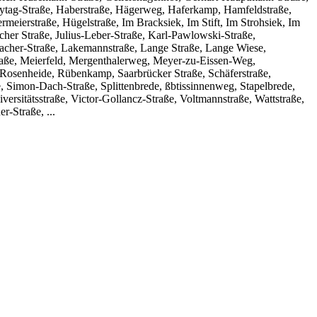
eytag-Straße, Haberstraße, Hägerweg, Haferkamp, Hamfeldstraße,
ierstraße, Hügelstraße, Im Bracksiek, Im Stift, Im Strohsiek, Im
cher Straße, Julius-Leber-Straße, Karl-Pawlowski-Straße,
macher-Straße, Lakemannstraße, Lange Straße, Lange Wiese,
aße, Meierfeld, Mergenthalerweg, Meyer-zu-Eissen-Weg,
, Rosenheide, Rübenkamp, Saarbrücker Straße, Schäferstraße,
, Simon-Dach-Straße, Splittenbrede, ßbtissinnenweg, Stapelbrede,
versitätsstraße, Victor-Gollancz-Straße, Voltmannstraße, Wattstraße,
-Straße, ...