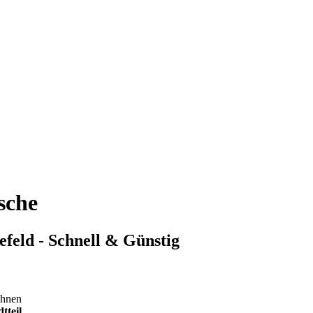
sche
lefeld - Schnell & Günstig
Ihnen
tteil