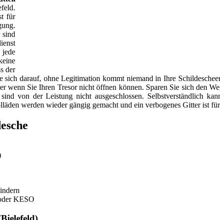
feld.
t für
gung.
 sind
ienst
 jede
keine
s der
ie sich darauf, ohne Legitimation kommt niemand in Ihre Schildescheer
oder wenn Sie Ihren Tresor nicht öffnen können. Sparen Sie sich den We
ind von der Leistung nicht ausgeschlossen. Selbstverständlich kann
Rolläden werden wieder gängig gemacht und ein verbogenes Gitter ist fü
desche
)
indern
oder KESO
Bielefeld)