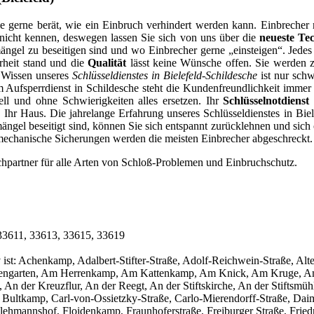
e gerne berät, wie ein Einbruch verhindert werden kann. Einbrecher r
k nicht kennen, deswegen lassen Sie sich von uns über die
neueste Te
mängel zu beseitigen sind und wo Einbrecher gerne „einsteigen“. Jed
rheit stand und die
Qualität
lässt keine Wünsche offen. Sie werden zu
e Wissen unseres
Schlüsseldienstes in Bielefeld-Schildesche
ist nur schw
m Aufsperrdienst in Schildesche steht die Kundenfreundlichkeit immer 
ll und ohne Schwierigkeiten alles ersetzen. Ihr
Schlüsselnotdienst 
h Ihr Haus. Die jahrelange Erfahrung unseres Schlüsseldienstes in Bie
mängel beseitigt sind, können Sie sich entspannt zurücklehnen und si
h mechanische Sicherungen werden die meisten Einbrecher abgeschreckt.
hpartner für alle Arten von Schloß-Problemen und Einbruchschutz.
: 33611, 33613, 33615, 33619
ktiv ist: Achenkamp, Adalbert-Stifter-Straße, Adolf-Reichwein-Straße
engarten, Am Herrenkamp, Am Kattenkamp, Am Knick, Am Kruge, Am
der Kreuzflur, An der Reegt, An der Stiftskirche, An der Stiftsmühle
ultkamp, Carl-von-Ossietzky-Straße, Carlo-Mierendorff-Straße, Daimle
 Flehmannshof, Floidenkamp, Fraunhoferstraße, Freiburger Straße, Fri