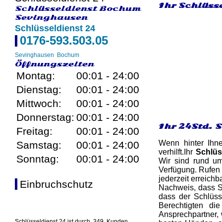
Ihr Schlüss
Schlüsseldienst Bochum
Sevinghausen
Schlüsseldienst 24
0176-593.503.05
Sevinghausen
Bochum
Öffnungszeiten
Montag:
00:01 - 24:00
Dienstag:
00:01 - 24:00
Mittwoch:
00:01 - 24:00
Donnerstag:
00:01 - 24:00
Ihr 24Std. 
Freitag:
00:01 - 24:00
Wenn hinter Ihn
Samstag:
00:01 - 24:00
verhilft.Ihr
Schlüs
Sonntag:
00:01 - 24:00
Wir sind rund um
Verfügung. Rufen
jederzeit erreichb
Einbruchschutz
Nachweis, dass Si
dass der Schlüss
Berechtigten di
Ansprechpartner, 
Schlüsseldienst 24 ist durch
349
Kunden