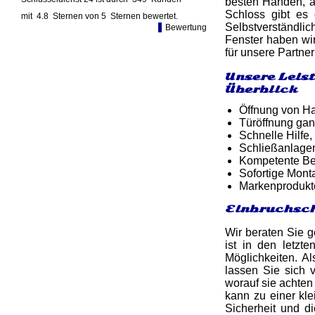
besten Händen, a
Schloss gibt es
mit
4.8
Sternen von
5
Sternen bewertet.
Selbstverständl
Bewertung
Fenster haben wir
für unsere Partne
Unsere Leis
Überblick
Öffnung von Ha
Türöffnung gan
Schnelle Hilfe,
Schließanlage
Kompetente Ber
Sofortige Mon
Markenprodukt
Einbruchsch
Wir beraten Sie 
ist in den letzt
Möglichkeiten. A
lassen Sie sich 
worauf sie achten
kann zu einer kle
Sicherheit und d