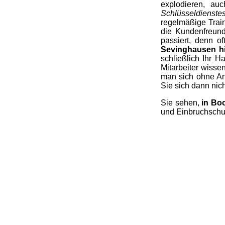
explodieren, au
Schlüsseldienst
regelmäßige Trai
die Kundenfreund
passiert, denn o
Sevinghausen hi
schließlich Ihr 
Mitarbeiter wisse
man sich ohne A
Sie sich dann nich
Sie sehen,
in Bo
und Einbruchschu