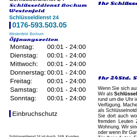
Ihr Schlüss
Schlüsseldienst Bochum
Westenfeld
Schlüsseldienst 24
0176-593.503.05
Westenfeld
Bochum
Öffnungszeiten
Montag:
00:01 - 24:00
Dienstag:
00:01 - 24:00
Mittwoch:
00:01 - 24:00
Donnerstag:
00:01 - 24:00
Ihr 24Std. 
Freitag:
00:01 - 24:00
Wenn Sie sich aus
Samstag:
00:01 - 24:00
Wir als
Schlüssel
Sonntag:
00:01 - 24:00
rund um die Uhr i
Verfügung. Mache
als Schlüsselnotd
Einbruchschutz
Sie dort auch wo
fremden Leuten Z
Wohnung. Wir sind
oder wenn Ihr Gar
Schlüsseldienst 24 ist durch
349
Kunden