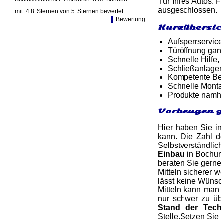
Tür Ihres Autos. 
ausgeschlossen.
mit
4.8
Sternen von
5
Sternen bewertet.
Bewertung
Kurzübersic
Aufsperrservic
Türöffnung gan
Schnelle Hilfe,
Schließanlage
Kompetente Ber
Schnelle Monta
Produkte namh
Vorbeugen g
Hier haben Sie in
kann. Die Zahl de
Selbstverständlic
Einbau
in Bochum
beraten Sie gern
Mitteln sicherer 
lässt keine Wünsc
Mitteln kann man
nur schwer zu üb
Stand der Tech
Stelle.Setzen Sie