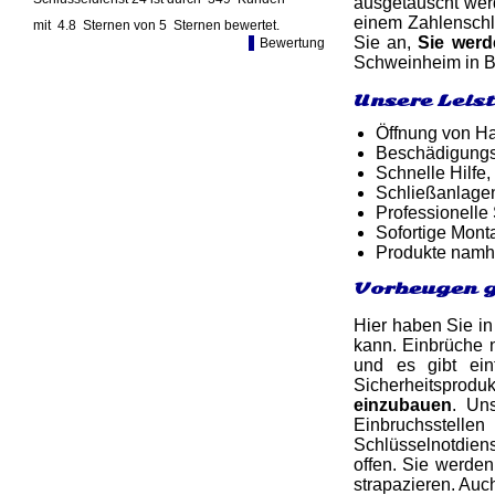
ausgetauscht werd
einem Zahlenschlo
mit
4.8
Sternen von
5
Sternen bewertet.
Sie an,
Sie wer
Bewertung
Schweinheim in Bo
Unsere Leis
Öffnung von Ha
Beschädigungsf
Schnelle Hilfe,
Schließanlagen
Professionelle
Sofortige Mon
Produkte namh
Vorbeugen g
Hier haben Sie in
kann. Einbrüche 
und es gibt ein
Sicherheitsproduk
einzubauen
. Un
Einbruchsstelle
Schlüsselnotdiens
offen. Sie werden
strapazieren. Au