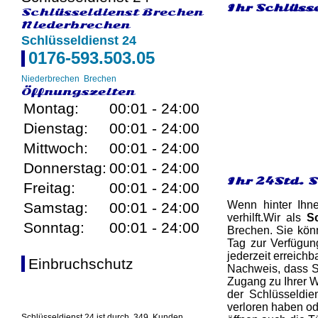
Ihr Schlüsse
Schlüsseldienst Brechen
Niederbrechen
Schlüsseldienst 24
0176-593.503.05
Niederbrechen
Brechen
Öffnungszeiten
Montag:
00:01 - 24:00
Dienstag:
00:01 - 24:00
Mittwoch:
00:01 - 24:00
Donnerstag:
00:01 - 24:00
Ihr 24Std. 
Freitag:
00:01 - 24:00
Wenn hinter Ihn
Samstag:
00:01 - 24:00
verhilft.Wir als
S
Sonntag:
00:01 - 24:00
Brechen. Sie könn
Tag zur Verfügun
jederzeit erreichb
Einbruchschutz
Nachweis, dass Si
Zugang zu Ihrer W
der Schlüsseldie
verloren haben od
Schlüsseldienst 24 ist durch
349
Kunden