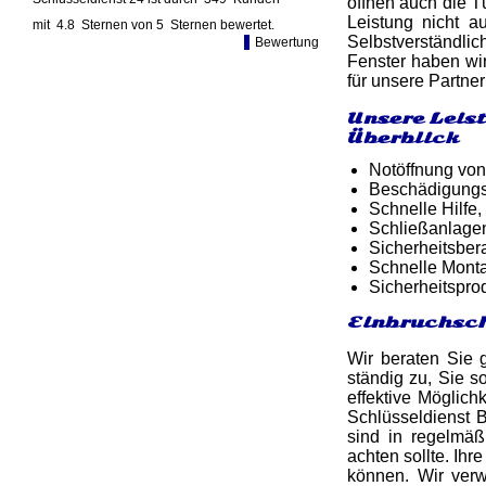
öffnen auch die T
Leistung nicht 
mit
4.8
Sternen von
5
Sternen bewertet.
Selbstverständli
Bewertung
Fenster haben wir
für unsere Partne
Unsere Leis
Überblick
Notöffnung von
Beschädigungsf
Schnelle Hilfe,
Schließanlage
Sicherheitsber
Schnelle Monta
Sicherheitspro
Einbruchsch
Wir beraten Sie 
ständig zu, Sie s
effektive Möglich
Schlüsseldienst B
sind in regelmäß
achten sollte. Ih
können. Wir ver