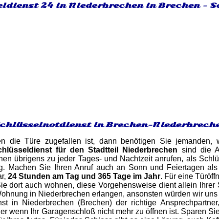
ldienst 24 in Niederbrechen in Brechen - S
Schlüsselnotdienst in Brechen-Niederbrech
en die Türe zugefallen ist, dann benötigen Sie jemanden,
chlüsseldienst für den Stadtteil Niederbrechen
sind die A
en übrigens zu jeder Tages- und Nachtzeit anrufen, als Schl
g. Machen Sie Ihren Anruf auch an Sonn und Feiertagen als 
ar,
24 Stunden am Tag und 365 Tage im Jahr
. Für eine Türöf
e dort auch wohnen, diese Vorgehensweise dient allein Ihrer Si
ohnung in Niederbrechen erlangen, ansonsten würden wir uns der
nst in Niederbrechen (Brechen) der richtige Ansprechpartn
er wenn Ihr Garagenschloß nicht mehr zu öffnen ist. Sparen Si