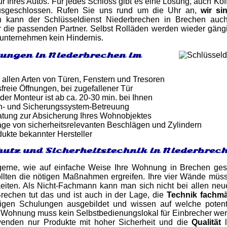
ür Ihres Autos. Für jedes Schloss gibt es eine Lösung, auch Ko
ausgeschlossen. Rufen Sie uns rund um die Uhr an,
wir si
ch kann der Schlüsseldienst Niederbrechen in Brechen auch
 die passenden Partner. Selbst Rolläden werden wieder gängi
runternehmen kein Hindernis.
tungen in Niederbrechen im
 allen Arten von Türen, Fenstern und Tresoren
reie Öffnungen, bei zugefallener Tür
 der Monteur ist ab ca. 20-30 min. bei Ihnen
n- und Sicherungssystem-Betreuung
atung zur Absicherung Ihres Wohnobjektes
ge von sicherheitsrelevanten Beschlägen und Zylindern
dukte bekannter Hersteller
utz und Sicherheitstechnik in Niederbrec
gerne, wie auf einfache Weise Ihre Wohnung in Brechen ge
ollten die nötigen Maßnahmen ergreifen. Ihre vier Wände müss
keiten. Als Nicht-Fachmann kann man sich nicht bei allen ne
rechen tut das und ist auch in der Lage, die
Technik fachm
igen Schulungen ausgebildet und wissen auf welche potent
re Wohnung muss kein Selbstbedienungslokal für Einbrecher werd
wenden nur Produkte mit hoher Sicherheit und die
Qualität
l