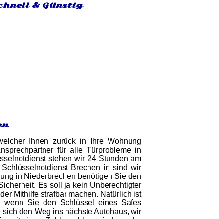
chnell & Günstig
en
 welcher Ihnen zurück in Ihre Wohnung
nsprechpartner für alle Türprobleme in
üsselnotdienst stehen wir 24 Stunden am
Schlüsselnotdienst Brechen in sind wir
fnung in Niederbrechen benötigen Sie den
cherheit. Es soll ja kein Unberechtigter
 Mithilfe strafbar machen. Natürlich ist
er, wenn Sie den Schlüssel eines Safes
e sich den Weg ins nächste Autohaus, wir