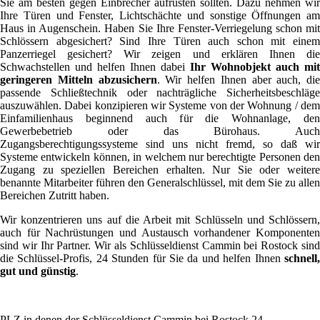
Sie am besten gegen Einbrecher aufrüsten sollten. Dazu nehmen wir
Ihre Türen und Fenster, Lichtschächte und sonstige Öffnungen am
Haus in Augenschein. Haben Sie Ihre Fenster-Verriegelung schon mit
Schlössern abgesichert? Sind Ihre Türen auch schon mit einem
Panzerriegel gesichert? Wir zeigen und erklären Ihnen die
Schwachstellen und helfen Ihnen dabei
Ihr Wohnobjekt auch mit
geringeren Mitteln abzusichern
. Wir helfen Ihnen aber auch, die
passende Schließtechnik oder nachträgliche Sicherheitsbeschläge
auszuwählen. Dabei konzipieren wir Systeme von der Wohnung / dem
Einfamilienhaus beginnend auch für die Wohnanlage, den
Gewerbebetrieb oder das Bürohaus. Auch
Zugangsberechtigungssysteme sind uns nicht fremd, so daß wir
Systeme entwickeln können, in welchem nur berechtigte Personen den
Zugang zu speziellen Bereichen erhalten. Nur Sie oder weitere
benannte Mitarbeiter führen den Generalschlüssel, mit dem Sie zu allen
Bereichen Zutritt haben.
Wir konzentrieren uns auf die Arbeit mit Schlüsseln und Schlössern,
auch für Nachrüstungen und Austausch vorhandener Komponenten
sind wir Ihr Partner. Wir als Schlüsseldienst Cammin bei Rostock sind
die Schlüssel-Profis, 24 Stunden für Sie da und helfen Ihnen
schnell,
gut und günstig
.
PLZ in denen der Schlüsseldienst Cammin bei Rostock 24