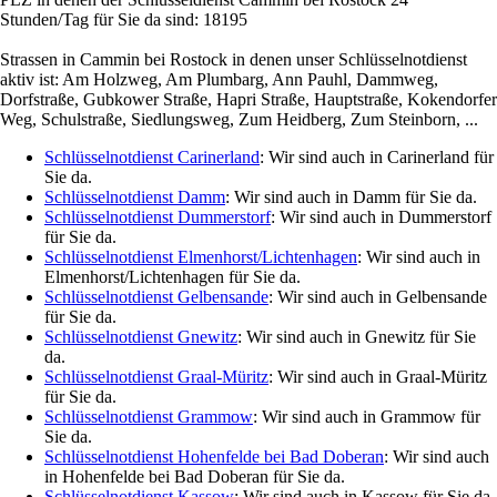
Stunden/Tag für Sie da sind: 18195
Strassen in Cammin bei Rostock in denen unser Schlüsselnotdienst
aktiv ist: Am Holzweg, Am Plumbarg, Ann Pauhl, Dammweg,
Dorfstraße, Gubkower Straße, Hapri Straße, Hauptstraße, Kokendorfer
Weg, Schulstraße, Siedlungsweg, Zum Heidberg, Zum Steinborn, ...
Schlüsselnotdienst Carinerland
: Wir sind auch in Carinerland für
Sie da.
Schlüsselnotdienst Damm
: Wir sind auch in Damm für Sie da.
Schlüsselnotdienst Dummerstorf
: Wir sind auch in Dummerstorf
für Sie da.
Schlüsselnotdienst Elmenhorst/Lichtenhagen
: Wir sind auch in
Elmenhorst/Lichtenhagen für Sie da.
Schlüsselnotdienst Gelbensande
: Wir sind auch in Gelbensande
für Sie da.
Schlüsselnotdienst Gnewitz
: Wir sind auch in Gnewitz für Sie
da.
Schlüsselnotdienst Graal-Müritz
: Wir sind auch in Graal-Müritz
für Sie da.
Schlüsselnotdienst Grammow
: Wir sind auch in Grammow für
Sie da.
Schlüsselnotdienst Hohenfelde bei Bad Doberan
: Wir sind auch
in Hohenfelde bei Bad Doberan für Sie da.
Schlüsselnotdienst Kassow
: Wir sind auch in Kassow für Sie da.