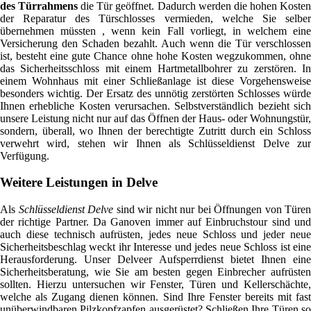
des Türrahmens
die Tür geöffnet. Dadurch werden die hohen Koste
der Reparatur des Türschlosses vermieden, welche Sie selber
übernehmen müssten , wenn kein Fall vorliegt, in welchem eine
Versicherung den Schaden bezahlt. Auch wenn die Tür verschlossen
ist, besteht eine gute Chance ohne hohe Kosten wegzukommen, ohne
das Sicherheitsschloss mit einem Hartmetallbohrer zu zerstören. In
einem Wohnhaus mit einer Schließanlage ist diese Vorgehensweise
besonders wichtig. Der Ersatz des unnötig zerstörten Schlosses würde
Ihnen erhebliche Kosten verursachen. Selbstverständlich bezieht sich
unsere Leistung nicht nur auf das Öffnen der Haus- oder Wohnungstür,
sondern, überall, wo Ihnen der berechtigte Zutritt durch ein Schloss
verwehrt wird, stehen wir Ihnen als Schlüsseldienst Delve zur
Verfügung.
Weitere Leistungen in Delve
Als
Schlüsseldienst Delve
sind wir nicht nur bei Öffnungen von Türen
der richtige Partner. Da Ganoven immer auf Einbruchstour sind und
auch diese technisch aufrüsten, jedes neue Schloss und jeder neue
Sicherheitsbeschlag weckt ihr Interesse und jedes neue Schloss ist eine
Herausforderung. Unser Delveer Aufsperrdienst bietet Ihnen eine
Sicherheitsberatung, wie Sie am besten gegen Einbrecher aufrüsten
sollten. Hierzu untersuchen wir Fenster, Türen und Kellerschächte,
welche als Zugang dienen können. Sind Ihre Fenster bereits mit fast
unüberwindbaren Pilzkopfzapfen ausgerüstet? Schließen Ihre Türen so