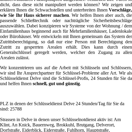
dicht, dass diese nicht manipuliert werden können? Wir zeigen und
erklären Ihnen die Schwachstellen und unterbreiten Ihnen
Vorschläge,
wie Sie Ihr Haus sicherer machen
. Wir helfen Ihnen aber auch, di
passende Schließtechnik oder nachträgliche Sicherheitsbeschläge
auszuwählen. Dabei konzipieren wir Systeme von der Wohnung / dem
Einfamilienhaus beginnend auch für Mehrfamilienhäuser, Ladenlokale
oder Bürohäuser. Wir entwickeln mit Ihnen gemeinsam das System der
Zutrittsberechtigung, so daß nur eine Person mit Berechtigung den
Zutritt zu gesperrten Arealen erhält. Dies kann durch einen
Generalschlüssel geregelt werden, welcher den Zugang zu allen
Arealen zulässt.
Wir konzentrieren uns auf die Arbeit mit Schlüsseln und Schlössern,
wir sind Ihr Ansprechpartner für Schlüssel-Probleme aller Art. Wir als
Schlüsseldienst Delve sind die Schlüssel-Profis, 24 Stunden für Sie da
und helfen Ihnen
schnell, gut und günstig
.
PLZ in denen der Schlüsseldienst Delve 24 Stunden/Tag für Sie da
sind: 25788
Strassen in Delve in denen unser Schlüsselnotdienst aktiv ist: Am
Klint, An Knick, Bauernweg, Brokkuhl, Brutgang, Delverort,
Dorfstraße, Eiderblick, Eiderstraße, Fuhlhorn, Hauptstraße,