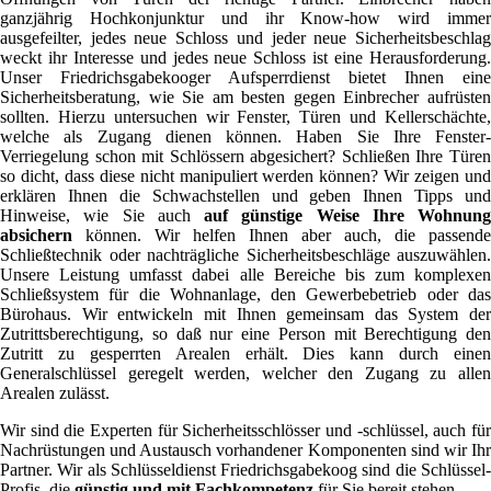
ganzjährig Hochkonjunktur und ihr Know-how wird immer
ausgefeilter, jedes neue Schloss und jeder neue Sicherheitsbeschlag
weckt ihr Interesse und jedes neue Schloss ist eine Herausforderung.
Unser Friedrichsgabekooger Aufsperrdienst bietet Ihnen eine
Sicherheitsberatung, wie Sie am besten gegen Einbrecher aufrüsten
sollten. Hierzu untersuchen wir Fenster, Türen und Kellerschächte,
welche als Zugang dienen können. Haben Sie Ihre Fenster-
Verriegelung schon mit Schlössern abgesichert? Schließen Ihre Türen
so dicht, dass diese nicht manipuliert werden können? Wir zeigen und
erklären Ihnen die Schwachstellen und geben Ihnen Tipps und
Hinweise, wie Sie auch
auf günstige Weise Ihre Wohnung
absichern
können. Wir helfen Ihnen aber auch, die passende
Schließtechnik oder nachträgliche Sicherheitsbeschläge auszuwählen.
Unsere Leistung umfasst dabei alle Bereiche bis zum komplexen
Schließsystem für die Wohnanlage, den Gewerbebetrieb oder das
Bürohaus. Wir entwickeln mit Ihnen gemeinsam das System der
Zutrittsberechtigung, so daß nur eine Person mit Berechtigung den
Zutritt zu gesperrten Arealen erhält. Dies kann durch einen
Generalschlüssel geregelt werden, welcher den Zugang zu allen
Arealen zulässt.
Wir sind die Experten für Sicherheitsschlösser und -schlüssel, auch für
Nachrüstungen und Austausch vorhandener Komponenten sind wir Ihr
Partner. Wir als Schlüsseldienst Friedrichsgabekoog sind die Schlüssel-
Profis, die
günstig und mit Fachkompetenz
für Sie bereit stehen.