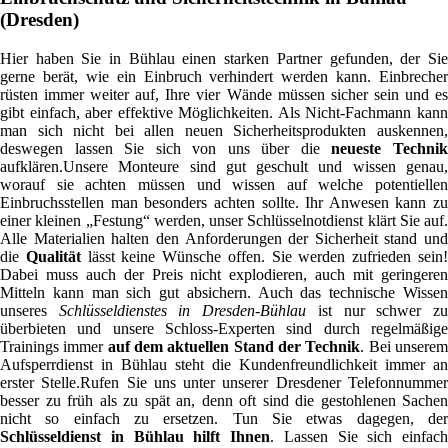
(Dresden)
Hier haben Sie in Bühlau einen starken Partner gefunden, der Sie
gerne berät, wie ein Einbruch verhindert werden kann. Einbrecher
rüsten immer weiter auf, Ihre vier Wände müssen sicher sein und es
gibt einfach, aber effektive Möglichkeiten. Als Nicht-Fachmann kann
man sich nicht bei allen neuen Sicherheitsprodukten auskennen,
deswegen lassen Sie sich von uns über die
neueste Techni
aufklären.Unsere Monteure sind gut geschult und wissen genau,
worauf sie achten müssen und wissen auf welche potentiellen
Einbruchsstellen man besonders achten sollte. Ihr Anwesen kann zu
einer kleinen „Festung“ werden, unser Schlüsselnotdienst klärt Sie auf.
Alle Materialien halten den Anforderungen der Sicherheit stand und
die
Qualität
lässt keine Wünsche offen. Sie werden zufrieden sein
Dabei muss auch der Preis nicht explodieren, auch mit geringeren
Mitteln kann man sich gut absichern. Auch das technische Wissen
unseres
Schlüsseldienstes in Dresden-Bühlau
ist nur schwer z
überbieten und unsere Schloss-Experten sind durch regelmäßige
Trainings immer
auf dem aktuellen Stand der Technik
. Bei unsere
Aufsperrdienst in Bühlau steht die Kundenfreundlichkeit immer an
erster Stelle.Rufen Sie uns unter unserer Dresdener Telefonnummer
besser zu früh als zu spät an, denn oft sind die gestohlenen Sachen
nicht so einfach zu ersetzen. Tun Sie etwas dagegen, der
Schlüsseldienst in Bühlau hilft Ihnen
. Lassen Sie sich einfach