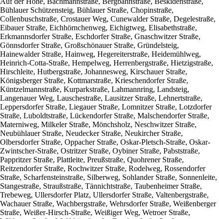
Auf der Höhe, Bachmannstraße, Bergbahnstraße, Beskidenstraße,
Bühlauer Schützensteig, Bühlauer Straße, Chopinstraße,
Collenbuschstraße, Crostauer Weg, Cunewalder Straße, Degelestraße,
Eibauer Straße, Eichhörnchenweg, Eichigtweg, Elisabethstraße,
Erkmannsdorfer Straße, Eschdorfer Straße, Gnaschwitzer Straße,
Gönnsdorfer Straße, Großschönauer Straße, Gründelsteig,
Hainewalder Straße, Hainweg, Hegereiterstraße, Heidemühlweg,
Heinrich-Cotta-Straße, Hempelweg, Herrenbergstraße, Hietzigstraße,
Hirschleite, Hutbergstraße, Johannesweg, Kirschauer Straße,
Königsberger Straße, Kottmarstraße, Krieschendorfer Straße,
Küntzelmannstraße, Kurparkstraße, Lahmannring, Landsteig,
Langenauer Weg, Lauschestraße, Lausitzer Straße, Lehnertstraße,
Leppersdorfer Straße, Liegauer Straße, Lomnitzer Straße, Lotzdorfer
Straße, Luboldtstraße, Lückendorfer Straße, Malschendorfer Straße,
Materniweg, Milkeler Straße, Mönchsholz, Neschwitzer Straße,
Neubühlauer Straße, Neudecker Straße, Neukircher Straße,
Olbersdorfer Straße, Oppacher Straße, Oskar-Pletsch-Straße, Oskar-
Zwintscher-Straße, Ostritzer Straße, Oybiner Straße, Pabststraße,
Pappritzer Straße, Plattleite, Preußstraße, Quohrener Straße,
Reitzendorfer Straße, Rochwitzer Straße, Rodelweg, Rossendorfer
Straße, Scharfensteinstraße, Silberweg, Sohlander Straße, Sonnenleite,
Stangestraße, Straußstraße, Tännichtstraße, Taubenheimer Straße,
Trebeweg, Ullersdorfer Platz, Ullersdorfer Straße, Valtenbergstraße,
Wachauer Straße, Wachbergstraße, Wehrsdorfer Straße, Weißenberger
Straße, Weißer-Hirsch-Straße, Weißiger Weg, Wetroer Straße,