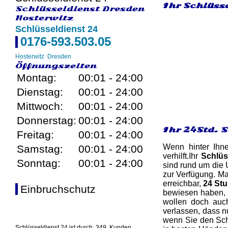
Ihr Schlüsse
Schlüsseldienst Dresden
Hosterwitz
Schlüsseldienst 24
0176-593.503.05
Hosterwitz
Dresden
Öffnungszeiten
Montag:
00:01 - 24:00
Dienstag:
00:01 - 24:00
Mittwoch:
00:01 - 24:00
Donnerstag:
00:01 - 24:00
Ihr 24Std. 
Freitag:
00:01 - 24:00
Wenn hinter Ihn
Samstag:
00:01 - 24:00
verhilft.Ihr
Schlüs
Sonntag:
00:01 - 24:00
sind rund um die 
zur Verfügung. Ma
erreichbar,
24 St
Einbruchschutz
bewiesen haben, d
wollen doch auch
verlassen, dass n
wenn Sie den Schl
Schlüsseldienst 24 ist durch
349
Kunden