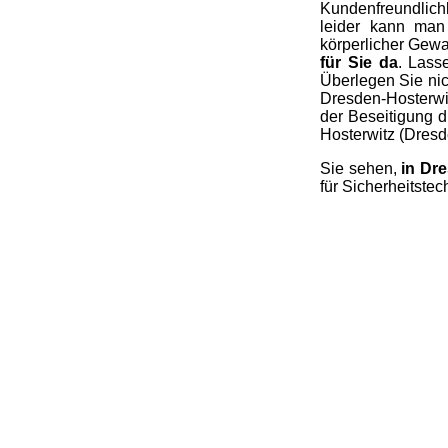
Kundenfreundlichk
leider kann man
körperlicher Gewa
für Sie da
. Lass
Überlegen Sie nic
Dresden-Hosterwit
der Beseitigung 
Hosterwitz (Dresd
Sie sehen,
in Dre
für Sicherheitstec