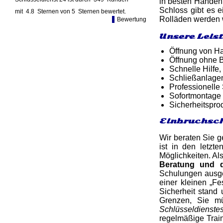
in besten Händen,
Schloss gibt es e
mit
4.8
Sternen von
5
Sternen bewertet.
Rolläden werden w
Bewertung
Unsere Leis
Öffnung von Ha
Öffnung ohne B
Schnelle Hilfe,
Schließanlagen
Professionelle
Sofortmontage 
Sicherheitspro
Einbruchsch
Wir beraten Sie g
ist in den letzt
Möglichkeiten. Al
Beratung und 
Schulungen ausge
einer kleinen „Fe
Sicherheit stand
Grenzen, Sie mü
Schlüsseldienste
regelmäßige Trai