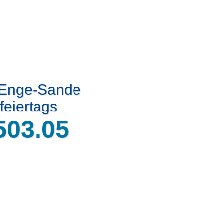
t Enge-Sande
feiertags
503.05