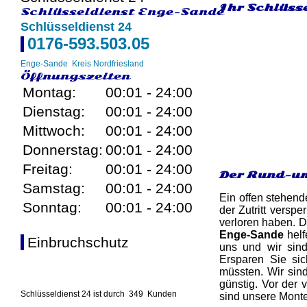
Ihr Schlüss
Schlüsseldienst Enge-Sande
Schlüsseldienst 24
0176-593.503.05
Enge-Sande
Kreis Nordfriesland
Öffnungszeiten
Montag:
00:01 - 24:00
Dienstag:
00:01 - 24:00
Mittwoch:
00:01 - 24:00
Donnerstag:
00:01 - 24:00
Freitag:
00:01 - 24:00
Der Rund-um
Samstag:
00:01 - 24:00
Ein offen stehend
Sonntag:
00:01 - 24:00
der Zutritt versp
verloren haben. D
Enge-Sande
helf
Einbruchschutz
uns und wir sind
Ersparen Sie sic
müssten. Wir sin
günstig. Vor der 
Schlüsseldienst 24 ist durch
349
Kunden
sind unsere Monteu