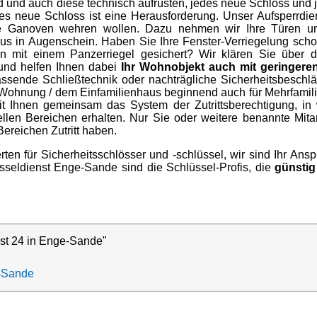
d und auch diese technisch aufrüsten, jedes neue Schloss und 
es neue Schloss ist eine Herausforderung. Unser Aufsperrdie
e Ganoven wehren wollen. Dazu nehmen wir Ihre Türen und
s in Augenschein. Haben Sie Ihre Fenster-Verriegelung schon
 mit einem Panzerriegel gesichert? Wir klären Sie über di
und helfen Ihnen dabei
Ihr Wohnobjekt auch mit geringeren
assende Schließtechnik oder nachträgliche Sicherheitsbeschl
Wohnung / dem Einfamilienhaus beginnend auch für Mehrfamili
it Ihnen gemeinsam das System der Zutrittsberechtigung, i
len Bereichen erhalten. Nur Sie oder weitere benannte Mitar
Bereichen Zutritt haben.
rten für Sicherheitsschlösser und -schlüssel, wir sind Ihr Ans
üsseldienst Enge-Sande sind die Schlüssel-Profis, die
günsti
st 24 in Enge-Sande"
-Sande