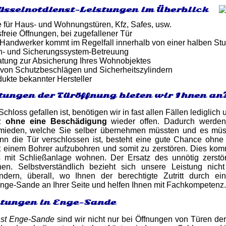
üsselnotdienst-Leistungen im Überblick
e für Haus- und Wohnungstüren, Kfz, Safes, usw.
reie Öffnungen, bei zugefallener Tür
er Handwerker kommt im Regelfall innerhalb von einer halben St
n- und Sicherungssystem-Betreuung
atung zur Absicherung Ihres Wohnobjektes
von Schutzbeschlägen und Sicherheitszylindern
dukte bekannter Hersteller
tungen der Türöffnung bieten wir Ihnen an
chloss gefallen ist, benötigen wir in fast allen Fällen lediglic
nz
ohne eine Beschädigung
wieder offen. Dadurch werden
mieden, welche Sie selber übernehmen müssten und es müsse
nn die Tür verschlossen ist, besteht eine gute Chance oh
it einem Bohrer aufzubohren und somit zu zerstören. Dies ko
mit Schließanlage wohnen. Der Ersatz des unnötig zerstör
hen. Selbstverständlich bezieht sich unsere Leistung nic
dern, überall, wo Ihnen der berechtigte Zutritt durch ei
nge-Sande an Ihrer Seite und helfen Ihnen mit Fachkompetenz.
stungen in Enge-Sande
nst Enge-Sande
sind wir nicht nur bei Öffnungen von Türen de