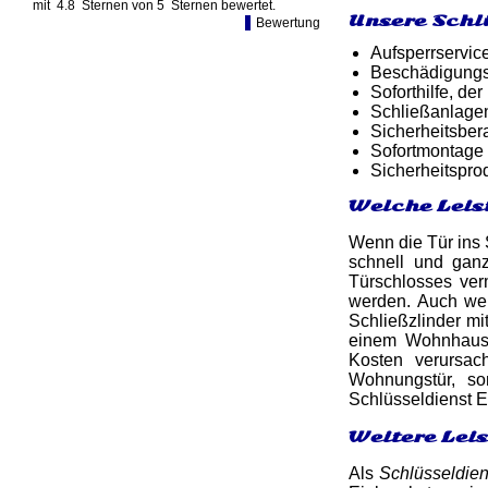
mit
4.8
Sternen von
5
Sternen bewertet.
Unsere Schl
Bewertung
Aufsperrservic
Beschädigungsf
Soforthilfe, d
Schließanlage
Sicherheitsber
Sofortmontage 
Sicherheitspro
Welche Leis
Wenn die Tür ins S
schnell und ga
Türschlosses ver
werden. Auch we
Schließzlinder m
einem Wohnhaus 
Kosten verursac
Wohnungstür, son
Schlüsseldienst E
Weitere Lei
Als
Schlüsseldie