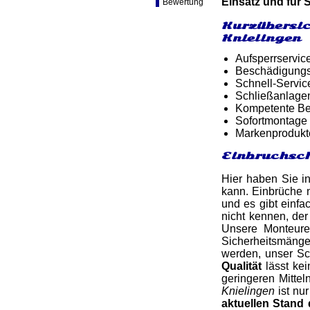
Einsatz und für 
Bewertung
Kurzübersic
Knielingen
Aufsperrservic
Beschädigungsf
Schnell-Service
Schließanlage
Kompetente Ber
Sofortmontage 
Markenprodukt
Einbruchsch
Hier haben Sie in
kann. Einbrüche 
und es gibt einfa
nicht kennen, der
Unsere Monteure
Sicherheitsmängel
werden, unser Sch
Qualität
lässt kei
geringeren Mitte
Knielingen
ist nu
aktuellen Stand 