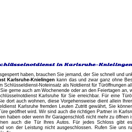
Schlüsselnotdienst in Karlsruhe-Knielinge
gesperrt haben, brauchen Sie jemand, der Sie schnell und unk
nst Karlsruhe-Knielingen
kann das und zwar ganz ohne Besc
m Schlüsseldienst-Noteinsatz als Notdienst für Türöffnungen al
 Sie gerne auch am Wochenende oder an den Feiertagen an, w
hlüsselnotdienst Karlsruhe für Sie erreichbar. Für eine Tür
e dort auch wohnen, diese Vorgehensweise dient allein Ihrer 
ldienst Karlsruhe fremden Leuten Zutritt gewährt, Sie könne
Türe geöffnet wird. Wir sind auch die richtigen Partner in Kar
ren haben oder wenn Ihr Garagenschloß nicht mehr zu öffnen i
ffnen auch die Tür Ihres Autos. Für jedes Schloss gibt e
nd von der Leistung nicht ausgeschlossen. Rufen Sie uns 