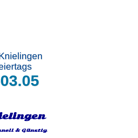
Knielingen
eiertags
03.05
ielingen
hnell & Günstig