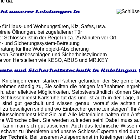
Sie da
.
ht unserer Leistungen in
e für Haus- und Wohnungstüren, Kfz, Safes, usw.
reie Öffnungen, bei zugefallener Tür
: Schlosser ist in der Regel in ca. 25 Minuten vor Ort
n- und Sicherungssystem-Betreuung
atung für Ihre Wohnobjekt-Absicherung
von Schutzbeschlägen und Sicherheitszylindern
e von Herstellern wie KESO, ABUS und MR.KEY
utz und Sicherheitstechnik in Knielingen 
 Knielingen einen starken Partner gefunden, der Sie gerne be
nehmen ständig zu, Sie sollten die nötigen Maßnahmen ergrei
ch, aber effektive Möglichkeiten. Selbstverständlich können Si
 Schlüsseldienst Karlsruhe tut das und ist auch in der Lage, 
 sind gut geschult und wissen genau, worauf sie achten m
 zu beseitigen sind und wo Einbrecher gerne „einsteigen“. Ihr
lüsselnotdienst klärt Sie auf. Alle Materialien halten den An
ne Wünsche offen. Sie werden zufrieden sein! Dabei muss auc
ln kann man sich gut absichern. Auch das technische Wissen
r schwer zu überbieten und unsere Schloss-Experten sind dur
der Technik
. Bei unserem Aufsperrdienst in Knielingen steht 