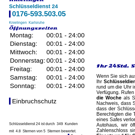
Schlüsseldienst 24
0176-593.503.05
Knielingen
Karlsruhe
Öffnungszeiten
Montag:
00:01 - 24:00
Dienstag:
00:01 - 24:00
Mittwoch:
00:01 - 24:00
Donnerstag:
00:01 - 24:00
Ihr 24Std. 
Freitag:
00:01 - 24:00
Wenn Sie sich aus
Samstag:
00:01 - 24:00
Ihr
Schlüsseldie
Sonntag:
00:01 - 24:00
rund um die Uhr i
Verfügung. Rufen
die Woche
als Sc
Einbruchschutz
Nachweis, dass Si
dass der Schlüsse
Berechtigten die 
eines Safes verlo
Schlüsseldienst 24 ist durch
349
Kunden
Autohaus, wir ö
Zahlenschloss si
mit
4.8
Sternen von
5
Sternen bewertet.