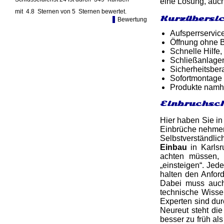
eine Lösung, auch
mit
4.8
Sternen von
5
Sternen bewertet.
Kurzübersic
Bewertung
Aufsperrservic
Öffnung ohne B
Schnelle Hilfe,
Schließanlagen
Sicherheitsber
Sofortmontage 
Produkte namh
Einbruchsch
Hier haben Sie in
Einbrüche nehmen 
Selbstverständlic
Einbau
in Karlsr
achten müssen, 
„einsteigen“. Jed
halten den Anfor
Dabei muss auch 
technische Wiss
Experten sind du
Neureut steht die
besser zu früh al