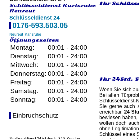
Ihr Schlüsse
Schlüsseldienst Karlsruhe
Neureut
Schlüsseldienst 24
0176-593.503.05
Neureut
Karlsruhe
Öffnungszeiten
Montag:
00:01 - 24:00
Dienstag:
00:01 - 24:00
Mittwoch:
00:01 - 24:00
Donnerstag:
00:01 - 24:00
Ihr 24Std. 
Freitag:
00:01 - 24:00
Wenn Sie sich aus
Samstag:
00:01 - 24:00
Bei allen Türprob
Sonntag:
00:01 - 24:00
Schlüsseldienst-N
Sie gerne auch a
erreichbar,
24 St
Einbruchschutz
bewiesen haben, d
wollen doch auch 
ohne Legitimation
Schlüssel eines S
Schlüsseldienst 24 ist durch
349
Kunden