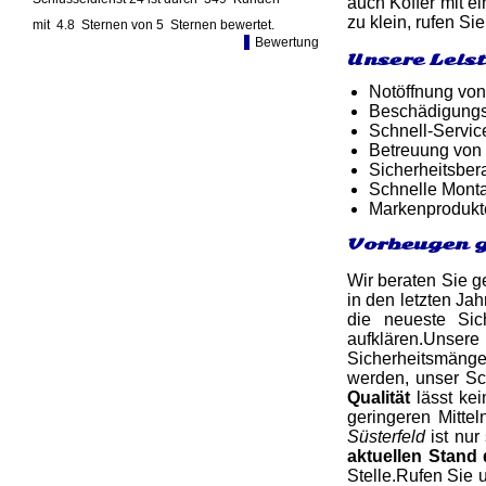
auch Koffer mit e
zu klein, rufen Si
mit
4.8
Sternen von
5
Sternen bewertet.
Bewertung
Unsere Leis
Notöffnung von
Beschädigungsf
Schnell-Service
Betreuung von
Sicherheitsber
Schnelle Monta
Markenprodukt
Vorbeugen g
Wir beraten Sie g
in den letzten Jah
die neueste Sic
aufklären.Unse
Sicherheitsmängel
werden, unser Sch
Qualität
lässt kei
geringeren Mitte
Süsterfeld
ist nur
aktuellen Stand
Stelle.Rufen Sie 