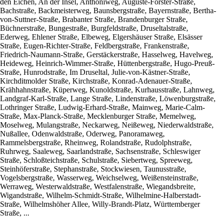
den Eichen, An der Insel, Anthoniweg, Auguste-Förster-Straße,
Bachstraße, Backmeisterweg, Baunsbergstraße, Bayernstraße, Bertha-
von-Suttner-Straße, Brabanter Straße, Brandenburger Straße,
Büchnerstraße, Bungestraße, Burgfeldstraße, Druseltalstraße,
Ederweg, Ehlener Straße, Elbeweg, Elgershäuser Straße, Elsässer
Straße, Eugen-Richter-Straße, Feldbergstraße, Frankenstraße,
Friedrich-Naumann-Straße, Gerstäckerstraße, Hasselweg, Havelweg,
Heideweg, Heinrich-Wimmer-Straße, Hüttenbergstraße, Hugo-Preuß-
Straße, Hunrodstraße, Im Druseltal, Julie-von-Kästner-Straße,
Kirchditmolder Straße, Kirchstraße, Konrad-Adenauer-Straße,
Krähhahnstraße, Küperweg, Kunoldstraße, Kurhausstraße, Lahnweg,
Landgraf-Karl-Straße, Lange Straße, Lindenstraße, Löwenburgstraße,
Lothringer Straße, Ludwig-Erhard-Straße, Mainweg, Marie-Calm-
Straße, Max-Planck-Straße, Mecklenburger Straße, Memelweg,
Moselweg, Mulangstraße, Neckarweg, Neißeweg, Niederwaldstraße,
Nußallee, Odenwaldstraße, Oderweg, Panoramaweg,
Rammelsbergstraße, Rheinweg, Rolandstraße, Rudolphstraße,
Ruhrweg, Saaleweg, Saarlandstraße, Sachsenstraße, Schleswiger
Straße, Schloßteichstraße, Schulstraße, Siebertweg, Spreeweg,
Steinhöferstraße, Stephanstraße, Stockwiesen, Taunusstraße,
Vogelsbergstraße, Wasserweg, Weichselweg, Weißensteinstraße,
Werraweg, Westerwaldstraße, Westfalenstraße, Wiegandsbreite,
Wigandstraße, Wilhelm-Schmidt-Straße, Wilhelmine-Halberstadt-
Straße, Wilhelmshöher Allee, Willy-Brandt-Platz, Württemberger
Straße, ...