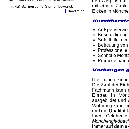
den Weg ins nächs
mit einem Zahlen
mit
4.8
Sternen von
5
Sternen bewertet.
Eicken in Mönchen
Bewertung
Kurzübersic
Aufsperrservic
Beschädigungsf
Soforthilfe, d
Betreuung von
Professionelle
Schnelle Monta
Produkte namh
Vorbeugen g
Hier haben Sie in
Die Zahl der Einb
Fachmann kann ma
Einbau
in Mönch
ausgebildet und 
Wohnung kann mit 
und die
Qualität
l
Ihren Geldbeut
Mönchengladbach
immer
auf dem ak