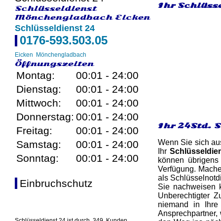
Ihr Schlüss
Schlüsseldienst
Mönchengladbach Eicken
Schlüsseldienst 24
0176-593.503.05
Eicken
Mönchengladbach
Öffnungszeiten
Montag:
00:01 - 24:00
Dienstag:
00:01 - 24:00
Mittwoch:
00:01 - 24:00
Donnerstag:
00:01 - 24:00
Ihr 24Std. 
Freitag:
00:01 - 24:00
Wenn Sie sich aus
Samstag:
00:01 - 24:00
Ihr
Schlüsseldie
Sonntag:
00:01 - 24:00
können übrigens 
Verfügung. Mache
als Schlüsselnotd
Einbruchschutz
Sie nachweisen k
Unberechtigter Z
niemand in Ihre
Ansprechpartner, 
Schlüsseldienst 24 ist durch
349
Kunden